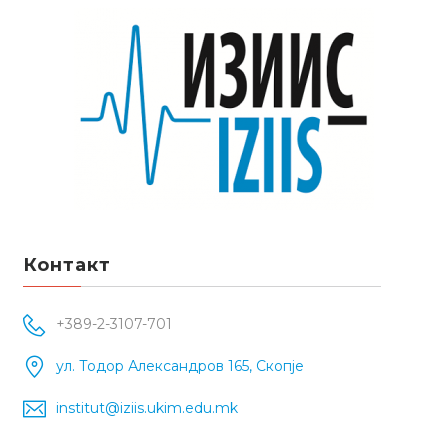
Контакт
+389-2-3107-701
ул. Тодор Александров 165, Скопје
institut@iziis.ukim.edu.mk