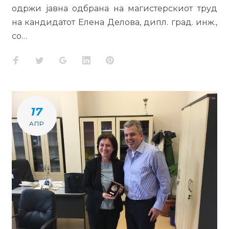
одржи јавна одбрана на магистерскиот труд
на кандидатот Елена Делова, дипл. град. инж.,
со…
Facebook
Twitter
Google+
LinkedIn
Pinterest
17
АПР