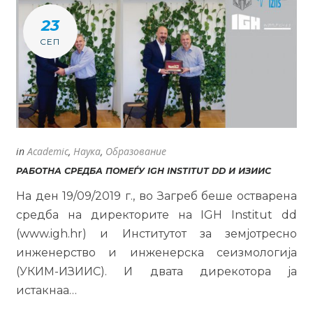
23
СЕП
in
Academic
,
Наука
,
Образование
РАБОТНА СРЕДБА ПОМЕЃУ IGH INSTITUT DD И ИЗИИС
На ден 19/09/2019 г., во Загреб беше остварена
средба на директорите на IGH Institut dd
(www.igh.hr) и Институтот за земјотресно
инженерство и инженерска сеизмологија
(УКИМ-ИЗИИС). И двата дирекотора ја
истакнаа…