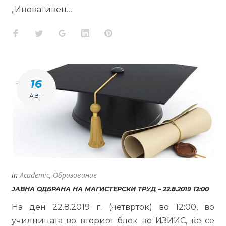
„Иновативен…
Facebook
Twitter
Google+
LinkedIn
Pinterest
16
АВГ
in
Academic
,
Образование
ЈАВНА ОДБРАНА НА МАГИСТЕРСКИ ТРУД – 22.8.2019 12:00
На ден 22.8.2019 г. (четврток) во 12:00, во
училницата во вториот блок во ИЗИИС, ќе се