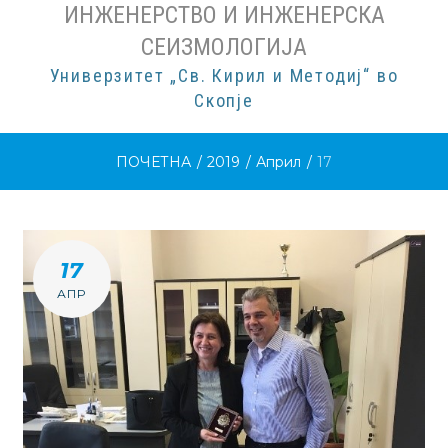
ИНЖЕНЕРСТВО И ИНЖЕНЕРСКА
СЕИЗМОЛОГИЈА
Универзитет „Св. Кирил и Методиј“ во
Скопје
ПОЧЕТНА
/
2019
/
Април
/
17
ДЕН:
17
Д.М.Г
АПР