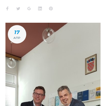
Facebook
Twitter
Google+
LinkedIn
Pinterest
17
АПР