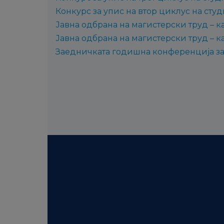
Конкурс за упис на втор циклус на сту
Јавна одбрана на магистерски труд – 
Јавна одбрана на магистерски труд – 
Заедничката годишна конференција за 