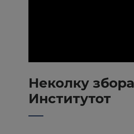
Неколку збора
Институтот