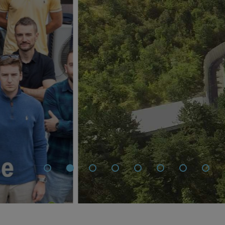
61 годинa ко
сигурно општ
Повеќе