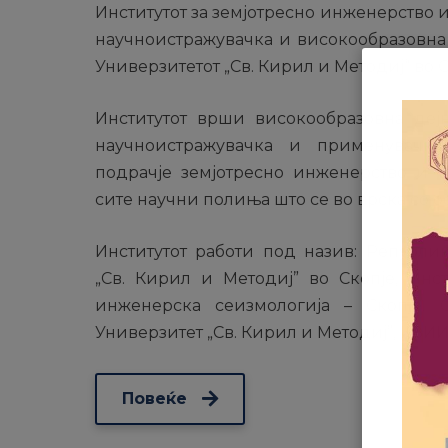
Институтот за земјотресно инженерство 
научноистражувачка и високообразовна 
Универзитетот „Св. Кирил и Методиј“ во С
Институтот врши високообразовна дејн
научноистражувачка и применувачка 
подрачје земјотресно инженерство и и
сите научни полиња што се во врска со ос
Институтот работи под назив: Републи
„Св. Кирил и Методиј” во Скопје, Инс
инженерска сеизмологија – Скопје. С
Универзитет „Св. Кирил и Методиј”, ИЗИИ
Повеќе