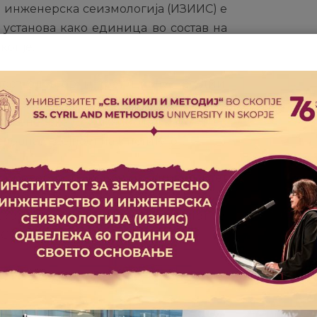
и инженерска сеизмологија (ИЗИИС) е
установа како единица во состав на
копје.
ост од втор и трет циклус студии,
дејност во научноистражувачкото
нженерска сеизмологија, како и во
новната дејност на Институтот.
ка Северна Македонија, Универзитет
титут за земјотресно инженерство и
кратениот назив на Институтот е:
С– Скопје.