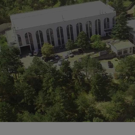
нтинуирано граде
ество