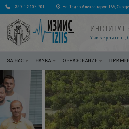
+389-2-3107-701
ул. Тодор Александров 165, Скопј
ИНСТИТУТ 
Универзитет „С
ЗА НАС
НАУКА
ОБРАЗОВАНИЕ
ПРИМЕН