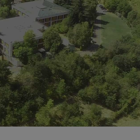
ње сеизмички