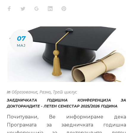
Facebook
Twitter
Google+
LinkedIn
Pinterest
07
МАЈ
in
Образование
,
Разно
,
Трет циклус
ЗАЕДНИЧКАТА ГОДИШНА КОНФЕРЕНЦИЈА ЗА
ДОКТОРАНДИТЕ - ЛЕТЕН СЕМЕСТАР 2025/2026 ГОДИНА
Почитувани, Ве информираме дека
Програмата за заедничката годишна
конференција за докторандите, летен