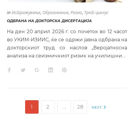
in
Истражување
,
Образование
,
Разно
,
Трет циклус
ОДБРАНА НА ДОКТОРСКА ДИСЕРТАЦИЈА
На ден 20 април 2026 г. со почеток во 12 часот
во УКИМ-ИЗИИС, ќе се одржи јавна одбрана на
докторскиот труд со наслов „Веројатносна
анализа на сеизмичкиот ризик на училишни…
Facebook
Twitter
Google+
LinkedIn
Pinterest
НАВИГАЦИЈА
1
2
…
28
NEXT
НА
НАПИСИ