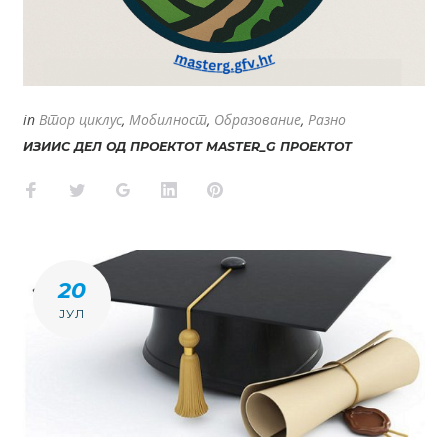
in
Втор циклус
,
Мобилност
,
Образование
,
Разно
ИЗИИС ДЕЛ ОД ПРОЕКТОТ MASTER_G ПРОЕКТОТ
Facebook
Twitter
Google+
LinkedIn
Pinterest
20
ЈУЛ