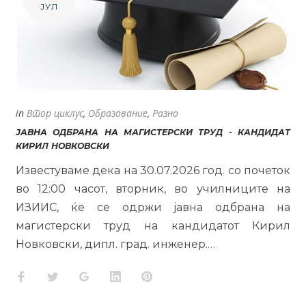
ЈУЛ
in
Втор циклус
,
Образование
,
Разно
ЈАВНА ОДБРАНА НА МАГИСТЕРСКИ ТРУД - КАНДИДАТ
КИРИЛ НОВКОВСКИ
Известуваме дека на 30.07.2026 год. со почеток
во 12:00 часот, вторник, во училниците на
ИЗИИС, ќе се одржи јавна одбрана на
магистерски труд на кандидатот Кирил
Новковски, дипл. град. инженер.…
Facebook
Twitter
Google+
LinkedIn
Pinterest