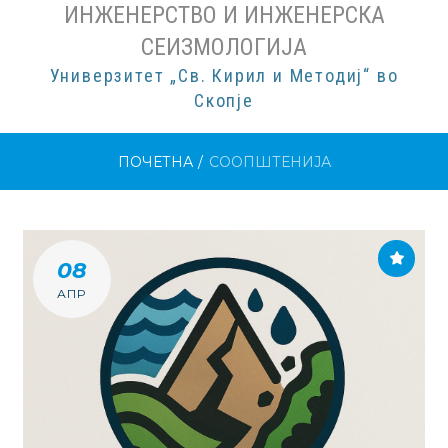
ИНЖЕНЕРСТВО И ИНЖЕНЕРСКА
СЕИЗМОЛОГИЈА
Универзитет „Св. Кирил и Методиј“ во
Скопје
ПОЧЕТНА
/
СООПШТЕНИЈА
СООПШТЕНИЈА
08
АПР