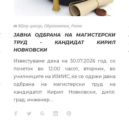
in
Втор циклус
,
Образование
,
Разно
С
ЈАВНА ОДБРАНА НА МАГИСТЕРСКИ
ТРУД - КАНДИДАТ КИРИЛ
НОВКОВСКИ
т
Известуваме дека на 30.07.2026 год. со
а
почеток во 12:00 часот, вторник, во
е
училниците на ИЗИИС, ќе се одржи јавна
о
одбрана на магистерски труд на
т
кандидатот Кирил Новковски, дипл.
град. инженер.…
Facebook
Twitter
Google+
LinkedIn
Pinterest