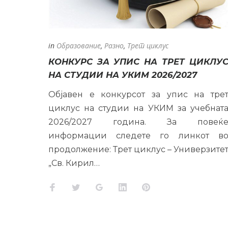
РАЗНО
in
Образование
,
Разно
,
Трет циклус
КОНКУРС ЗА УПИС НА ТРЕТ ЦИКЛУ
НА СТУДИИ НА УКИМ 2026/2027
Објавен е конкурсот за упис на тре
циклус на студии на УКИМ за учебнат
2026/2027 година. За повеќ
информации следете го линкот в
продолжение: Трет циклус – Универзите
„Св. Кирил…
Facebook
Twitter
Google+
LinkedIn
Pinterest