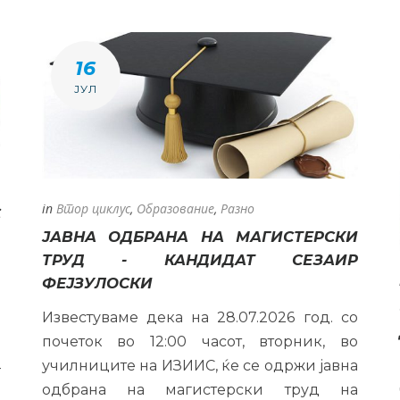
16
ЈУЛ
in
Втор циклус
,
Образование
,
Разно
С
ЈАВНА ОДБРАНА НА МАГИСТЕРСКИ
ТРУД - КАНДИДАТ СЕЗАИР
р
ФЕЈЗУЛОСКИ
а
Известуваме дека на 28.07.2026 год. со
е
почеток во 12:00 часот, вторник, во
о
училниците на ИЗИИС, ќе се одржи јавна
–
одбрана на магистерски труд на