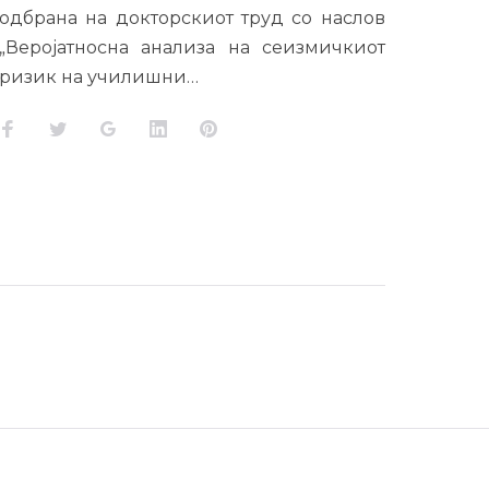
одбрана на докторскиот труд со наслов
„Веројатносна анализа на сеизмичкиот
ризик на училишни…
Facebook
Twitter
Google+
LinkedIn
Pinterest