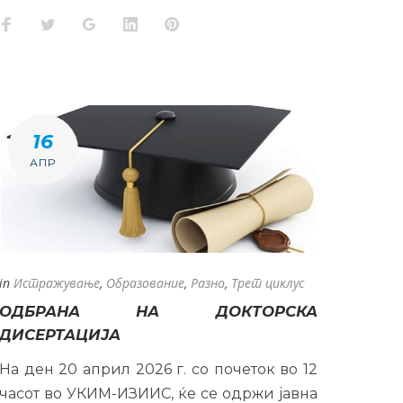
Facebook
Twitter
Google+
LinkedIn
Pinterest
16
АПР
in
Истражување
,
Образование
,
Разно
,
Трет циклус
ОДБРАНА НА ДОКТОРСКА
ДИСЕРТАЦИЈА
На ден 20 април 2026 г. со почеток во 12
часот во УКИМ-ИЗИИС, ќе се одржи јавна