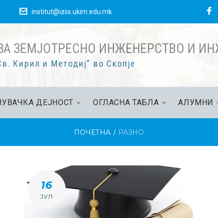
F
е
institut@iziis.ukim.edu.mk
ЗА ЗЕМЈОТРЕСНО ИНЖЕНЕРСТВО И И
в. Кирил и Методиј“ во Скопје
УВАЧКА ДЕЈНОСТ
ОГЛАСНА ТАБЛА
АЛУМНИ
ПОЧЕТНА
/
РАЗНО
ИЈА:
16
ЈУЛ