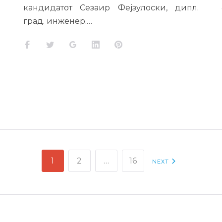
кандидатот Сезаир Фејзулоски, дипл.
град. инженер.…
Facebook
Twitter
Google+
LinkedIn
Pinterest
1
2
…
16
NEXT