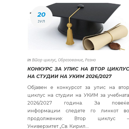
20
ЈУЛ
in
Втор циклус
,
Образование
,
Разно
КОНКУРС ЗА УПИС НА ВТОР ЦИКЛУ
НА СТУДИИ НА УКИМ 2026/2027
Објавен е конкурсот за упис на вто
циклус на студии на УКИМ за учебнат
2026/2027 година. За повеќ
информации следете го линкот в
продолжение: Втор циклус 
Универзитет „Св. Кирил…