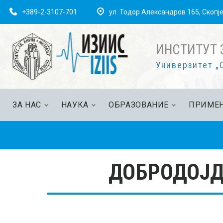
+389-2-3107-701
ул. Тодор Александров 165, Скопј
ИНСТИТУТ 
Универзитет „С
ЗА НАС
НАУКА
ОБРАЗОВАНИЕ
ПРИМЕН
ДОБРОДОЈД