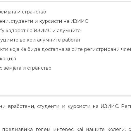
емјата и странство
ени, студенти и курсисти на ИЗИИС
еѓу кадарот на ИЗИИС и алумните
уциите во кои алумните работат
кти која ќе биде достапна за сите регистрирани чл
кација
 земјата и странство
ни вработени, студенти и курсисти на ИЗИИС. Рег
редизвика голем интерес кај нашите колеги, с