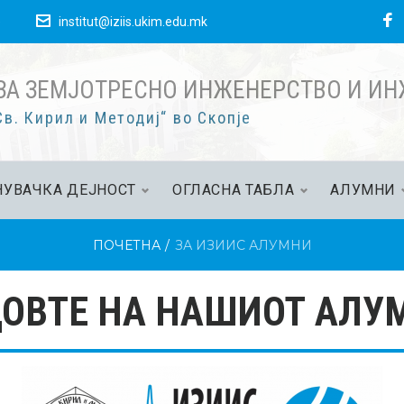
е
institut@iziis.ukim.edu.mk
ЗА ЗЕМЈОТРЕСНО ИНЖЕНЕРСТВО И И
в. Кирил и Методиј“ во Скопје
УВАЧКА ДЕЈНОСТ
ОГЛАСНА ТАБЛА
АЛУМНИ
ПОЧЕТНА
/
ЗА ИЗИИС АЛУМНИ
ОВТЕ НА НАШИОТ АЛУ