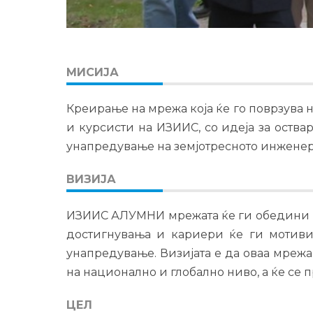
МИСИЈА
Креирање на мрежа која ќе го поврзува
и курсисти на ИЗИИС, со идеја за оства
унапредување на земјотресното инженерс
ВИЗИЈА
ИЗИИС АЛУМНИ мрежата ќе ги обедини ра
достигнувања и кариери ќе ги мотиви
унапредување. Визијата е да оваа мреж
на национално и глобално ниво, а ќе се
ЦЕЛ