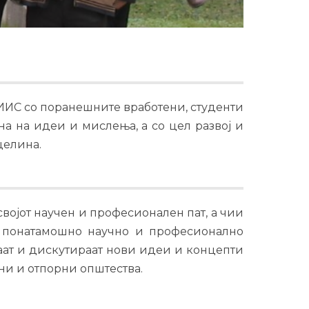
ИИС со поранешните вработени, студенти
на на идеи и мислења, а со цел развој и
целина.
ојот научен и професионален пат, а чии
а понатамошно научно и професионално
аат и дискутираат нови идеи и концепти
ни и отпорни општества.