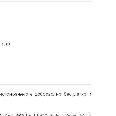
енови
истрирањето е доброволно, бесплатно и
о кои заедно преку оваа мрежа ќе ги