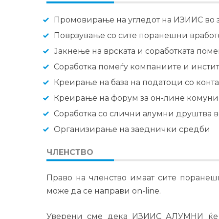
Промовирање на угледот на ИЗИИС во з
Поврзување со сите поранешни вработ
Јакнење на врската и соработката пом
Соработка помеѓу компаниите и инстит
Креирање на база на податоци со конта
Креирање на форум за он-лине комуни
Соработка со слични алумни друштва во
Организирање на заеднички средби
ЧЛЕНСТВО
Право на членство имаат сите поранеш
може да се направи on-line.
Уверени сме дека ИЗИИС АЛУМНИ ќе п