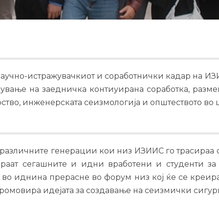
 научно-истражувачкиот и соработнички кадар на ИЗ
рување на заедничка контиуирана соработка, разме
тво, инженерската сеизмологија и општеството во 
зличните генерации кои низ ИЗИИС го трасираа св
раат сегашните и идни вработени и студенти з
а во иднина прерасне во форум низ кој ќе се креир
 промовира идејата за создавање на сеизмички сигур