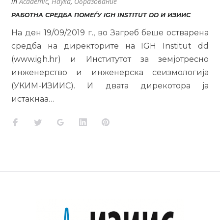
in
Academic
,
Наука
,
Образование
РАБОТНА СРЕДБА ПОМЕЃУ IGH INSTITUT DD И ИЗИИС
На ден 19/09/2019 г., во Загреб беше остварена
средба на директорите на IGH Institut dd
(www.igh.hr) и Институтот за земјотресно
инженерство и инженерска сеизмологија
(УКИМ-ИЗИИС). И двата дирекотора ја
истакнаа…
Facebook
Twitter
Google+
LinkedIn
Pinterest