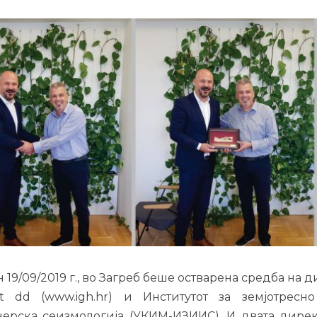
 19/09/2019 г., во Загреб беше остварена средба на 
tut dd (www.igh.hr) и Институтот за земјотрес
ерска сеизмологија (УКИМ-ИЗИИС). И двата диреко