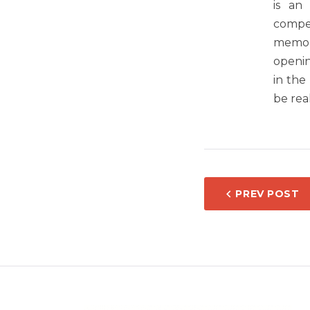
is an 
compet
memora
openin
in the
be rea
НАВИ
PREV POST
НА
НАПИ