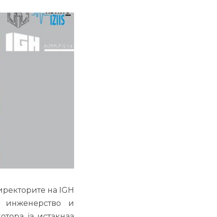
директорите на IGH
но инженерство и
тора ја истакнаа