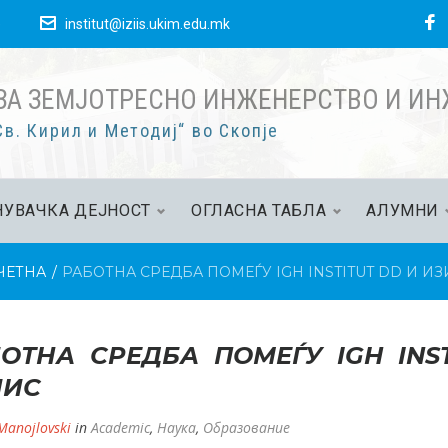
F
е
institut@iziis.ukim.edu.mk
ЗА ЗЕМЈОТРЕСНО ИНЖЕНЕРСТВО И И
в. Кирил и Методиј“ во Скопје
УВАЧКА ДЕЈНОСТ
ОГЛАСНА ТАБЛА
АЛУМНИ
ЧЕТНА
/
РАБОТНА СРЕДБА ПОМЕЃУ IGH INSTITUT DD И И
ОТНА СРЕДБА ПОМЕЃУ IGH INS
ИИС
 Manojlovski
in
Academic
,
Наука
,
Образование