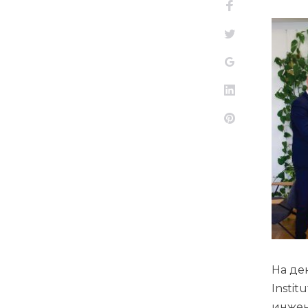
Facebook
Twitter
Google+
LinkedIn
Pinterest
На ден
Insti
инжен