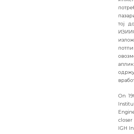
потре
пазар
тој д
ИЗИИС
излож
потпи
овозм
аплик
одржу
врабо
On 19
Insti
Engine
closer
IGH In