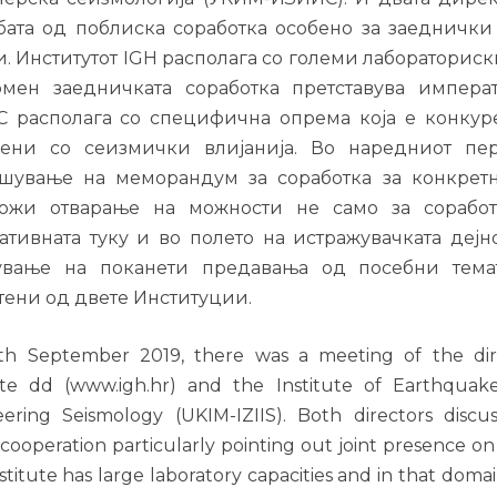
бата од поблиска соработка особено за заеднички
и. Институтот IGH располага со големи лабораториск
омен заедничката соработка претставува импера
 располага со специфична опрема која е конкур
ени со сеизмички влијанија. Во наредниот пе
шување на меморандум за соработка за конкрет
ожи отварање на можности не само за соработ
ативната туку и во полето на истражувачката дејн
вање на поканети предавања од посебни темат
тени од двете Институции.
th September 2019, there was a meeting of the dir
tute dd (www.igh.hr) and the Institute of Earthqua
ering Seismology (UKIM-IZIIS). Both directors disc
 cooperation particularly pointing out joint presence on
stitute has large laboratory capacities and in that domai