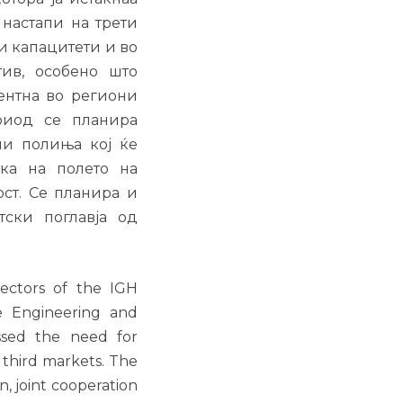
 настапи на трети
и капацитети и во
тив, особено што
ентна во региони
риод се планира
ни полиња кој ќе
ка на полето на
ост. Се планира и
ски поглавја од
ectors of the IGH
ke Engineering and
ussed the need for
 third markets. The
n, joint cooperation