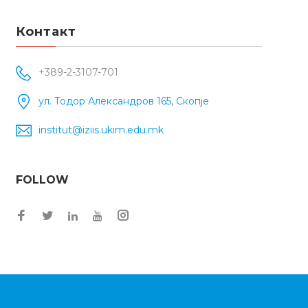
Контакт
+389-2-3107-701
ул. Тодор Александров 165, Скопје
institut@iziis.ukim.edu.mk
FOLLOW
Facebook
Twitter
Instagram
LinkedIn
YouTube