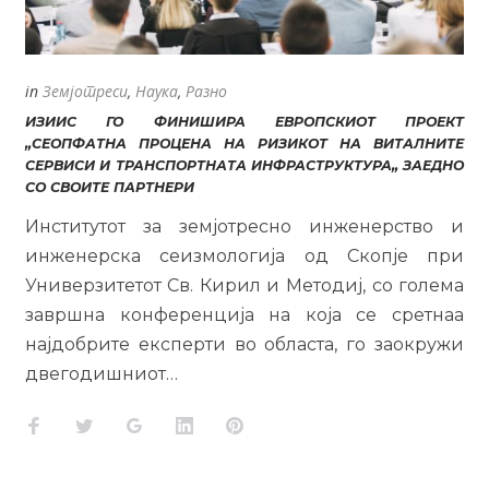
in
Земјотреси
,
Наука
,
Разно
ИЗИИС ГО ФИНИШИРА ЕВРОПСКИОТ ПРОЕКТ
„СЕОПФАТНА ПРОЦЕНА НА РИЗИКОТ НА ВИТАЛНИТЕ
СЕРВИСИ И ТРАНСПОРТНАТА ИНФРАСТРУКТУРА„ ЗАЕДНО
СО СВОИТЕ ПАРТНЕРИ
Институтот за земјотресно инженерство и
инженерска сеизмологија од Скопје при
Универзитетот Св. Кирил и Методиј, со голема
завршна конференција на која се сретнаа
најдобрите експерти во областа, го заокружи
двегодишниот…
Facebook
Twitter
Google+
LinkedIn
Pinterest