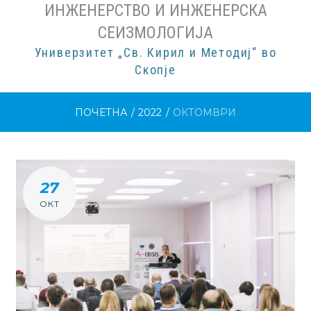
ИНЖЕНЕРСТВО И ИНЖЕНЕРСКА
СЕИЗМОЛОГИЈА
Универзитет „Св. Кирил и Методиј“ во
Скопје
ПОЧЕТНА
/
2022
/
ОКТОМВРИ
МЕСЕЦ:
27
М.Г
ОКТ