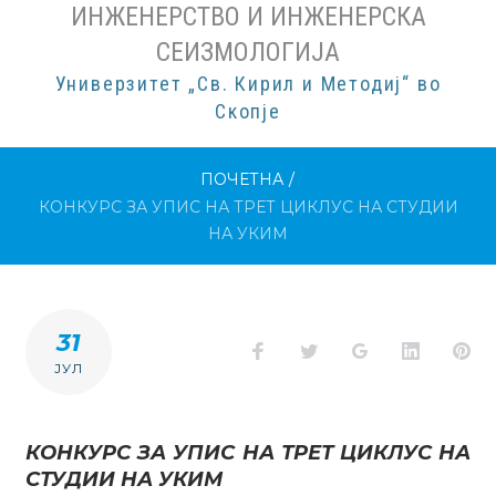
ИНЖЕНЕРСТВО И ИНЖЕНЕРСКА
СЕИЗМОЛОГИЈА
Универзитет „Св. Кирил и Методиј“ во
Скопје
ПОЧЕТНА
/
КОНКУРС ЗА УПИС НА ТРЕТ ЦИКЛУС НА СТУДИИ
НА УКИМ
31
Facebook
Twitter
Google+
LinkedI
Pi
ЈУЛ
КОНКУРС ЗА УПИС НА ТРЕТ ЦИКЛУС НА
СТУДИИ НА УКИМ