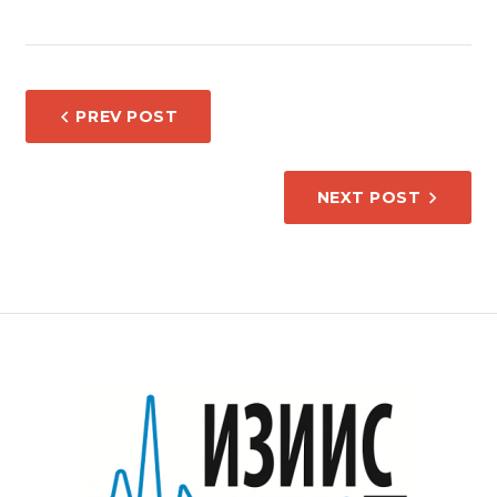
НАВИГАЦИЈА
PREV POST
НА
НАПИС
NEXT POST