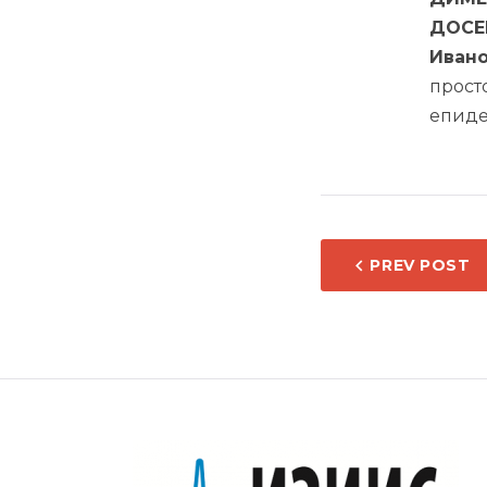
ДОС
Иван
прос
епиде
НАВИ
PREV POST
НА
НАПИ