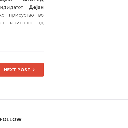
ндидатот
Дејан
ко присуство во
во зависност од
NEXT POST
FOLLOW