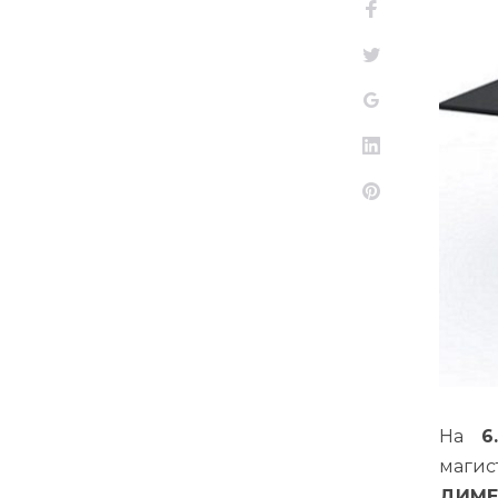
Facebook
Twitter
Google+
LinkedIn
Pinterest
На
6
маги
ДИМ