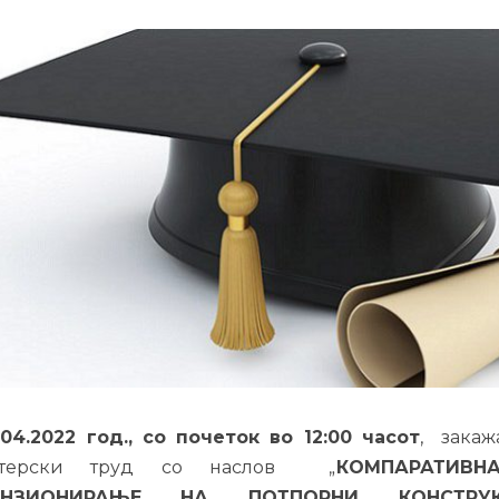
.04.2022 год., со почеток во 12:00 часот
, закаж
стерски труд со наслов „
КОМПАРАТИВ
ЕНЗИОНИРАЊЕ НА ПОТПОРНИ КОНСТРУ