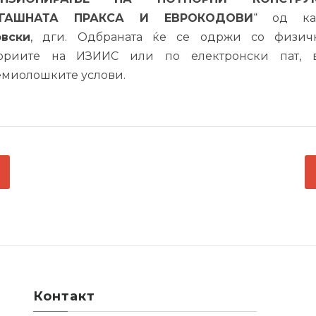
ЕГАШНАТА ПРАКСА И ЕВРОКОДОВИ
“ од ка
овски
, дги. Одбраната ќе се одржи со физич
ториите на ИЗИИС или по електронски пат, 
миолошките услови.
ГАЦИЈА
С
Контакт