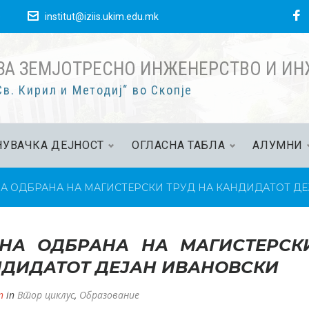
F
е
institut@iziis.ukim.edu.mk
ЗА ЗЕМЈОТРЕСНО ИНЖЕНЕРСТВО И И
в. Кирил и Методиј“ во Скопје
УВАЧКА ДЕЈНОСТ
ОГЛАСНА ТАБЛА
АЛУМНИ
А ОДБРАНА НА МАГИСТЕРСКИ ТРУД НА КАНДИДАТОТ Д
ВНА ОДБРАНА НА МАГИСТЕРСК
ДИДАТОТ ДЕЈАН ИВАНОВСКИ
n
in
Втор циклус
,
Образование