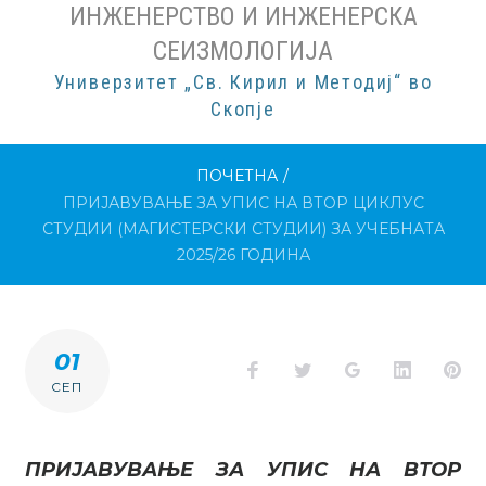
ИНЖЕНЕРСТВО И ИНЖЕНЕРСКА
СЕИЗМОЛОГИЈА
Универзитет „Св. Кирил и Методиј“ во
Скопје
ПОЧЕТНА
/
ПРИЈАВУВАЊЕ ЗА УПИС НА ВТОР ЦИКЛУС
СТУДИИ (МАГИСТЕРСКИ СТУДИИ) ЗА УЧЕБНАТА
2025/26 ГОДИНА
01
Facebook
Twitter
Google+
LinkedI
Pi
СЕП
ПРИЈАВУВАЊЕ ЗА УПИС НА ВТОР