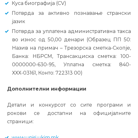
Куса биографија (CV)
Потврда за активно познавање странски
јазик
Потврда за уплатена административна такса
во износ од 50,00 денари (Образец ПП 50:
Назив на примач – Трезорска сметка-Скопје,
Банка: НБРСМ, Трансакциска сметка: 100-
0000000-630-95, Уплатна сметка: 840-
ХХХ-03161, Конто: 722313 00)
Дополнителни информации
Детали и конкурсот со сите програми и
рокови се достапни на официјалните
страници:
www.upisi.ukim.mk