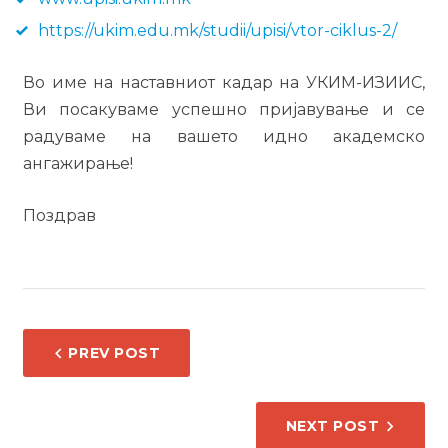
https://ukim.edu.mk/studii/upisi/vtor-ciklus-2/
Во име на наставниот кадар на УКИМ-ИЗИИС,
Ви посакуваме успешно пријавување и се
радуваме на вашето идно академско
ангажирање!
Поздрав
НАВИГАЦИЈА
PREV POST
НА
НАПИС
NEXT POST