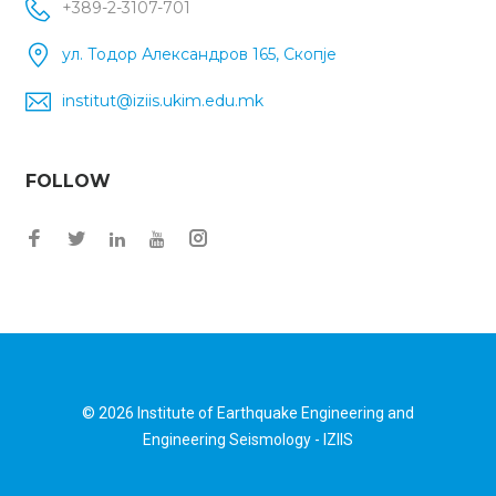
+389-2-3107-701
ул. Тодор Александров 165, Скопје
institut@iziis.ukim.edu.mk
FOLLOW
Facebook
Twitter
Instagram
LinkedIn
YouTube
© 2026
Institute of Earthquake Engineering and
Engineering Seismology - IZIIS