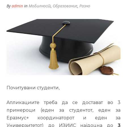
By
admin
in
Мобилност
,
Образование
,
Разно
Почитувани студенти,
Aпликациите треба да се достават во 3
примероци (еден за студентот, еден за
Еразмус+ координаторот и еден за
Универзитетот) до ИЗИИС најдоцна до
3