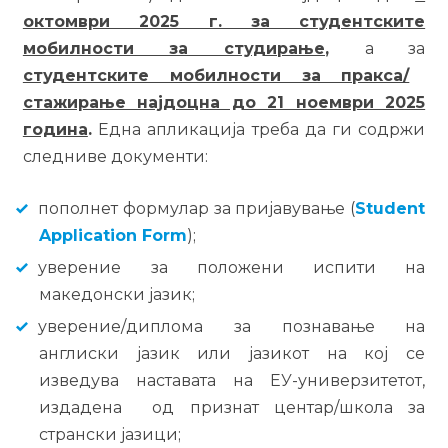
октомври 2025 г. за студентските
мобилности за студирање
,
а за
студентските мобилности за пракса/
стажирање најдоцна до 21 ноември 2025
година
.
Една апликација треба да ги содржи
следниве документи:
пополнет формулар за пријавување (
Student
Application Form
);
уверение за положени испити на
македонски јазик;
уверение/диплома за познавање на
англиски јазик или јазикот на кој се
изведува наставата на ЕУ-универзитетот,
издадена од признат центар/школа за
странски јазици;