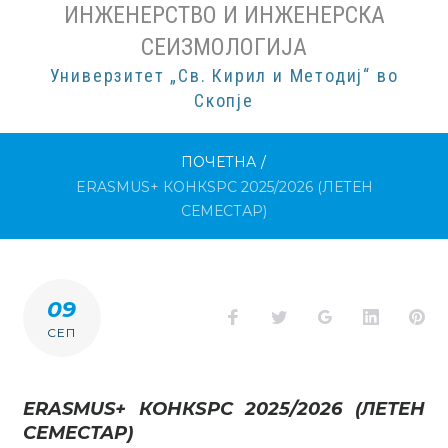
ИНЖЕНЕРСТВО И ИНЖЕНЕРСКА
СЕИЗМОЛОГИЈА
Универзитет „Св. Кирил и Методиј“ во
Скопје
ПОЧЕТНА
/
ERASMUS+ КОНКЅРС 2025/2026 (ЛЕТЕН
СЕМЕСТАР)
09
Facebook
Twitter
Google+
LinkedI
Pi
СЕП
ERASMUS+ КОНКЅРС 2025/2026 (ЛЕТЕН
СЕМЕСТАР)