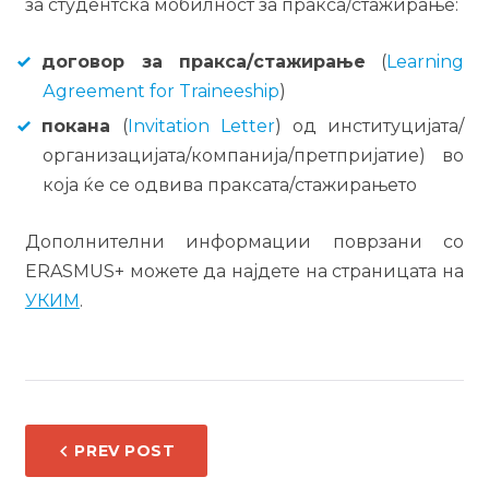
за студентска мобилност за пракса/стажирање:
договор за пракса/стажирање
(
Learning
Аgreement for Traineeship
)
покана
(
Invitation Letter
) од институцијата/
организацијата/компанија/претпријатие) во
која ќе се одвива праксата/стажирањето
Дополнителни информации поврзани со
ERASMUS+ можете да најдете на страницата на
УКИМ
.
НАВИГАЦИЈА
PREV POST
НА