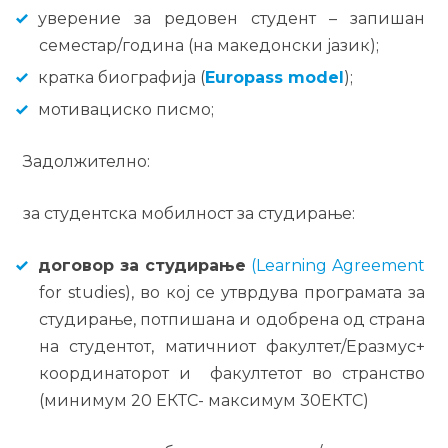
уверение за редовен студент – запишан
семестар/година (на македонски јазик);
кратка биографија (
Europass model
);
мотивациско писмо;
Задолжително:
за студентска мобилност за студирање:
договор за студирање
(Learning Agreement
for studies), во кој се утврдува програмата за
студирање, потпишана и одобрена од страна
на студентот, матичниот факултет/Еразмус+
координаторот и факултетот во странство
(минимум 20 ЕКТС- максимум 30ЕКТС)