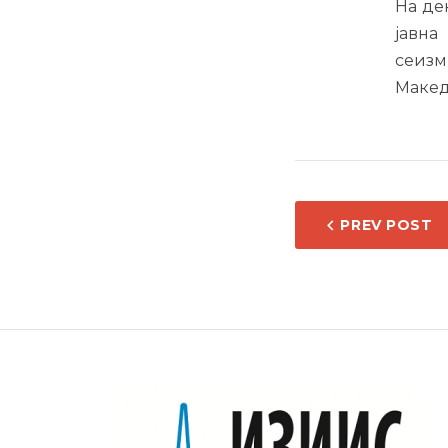
На де
јавна
сеиз
Макед
НАВИ
PREV POST
НА
НАПИ