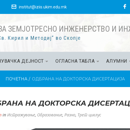
F
е
institut@iziis.ukim.edu.mk
ЗА ЗЕМЈОТРЕСНО ИНЖЕНЕРСТВО И И
в. Кирил и Методиј“ во Скопје
УВАЧКА ДЕЈНОСТ
ОГЛАСНА ТАБЛА
АЛУМНИ
ПОЧЕТНА
/
ОДБРАНА НА ДОКТОРСКА ДИСЕРТАЦИЈА
РАНА НА ДОКТОРСКА ДИСЕРТА
n
in
Истражување
,
Образование
,
Разно
,
Трет циклус