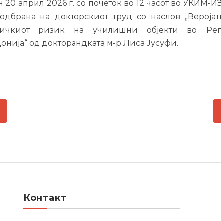
н 20 април 2026 г. со почеток во 12 часот во УКИМ-
 одбрана на докторскиот труд со наслов „Веројат
мичкиот ризик на училишни објекти во Реп
онија“ од докторандката м-р Лиса Јусуфи.
ГАЦИЈА
С
Контакт