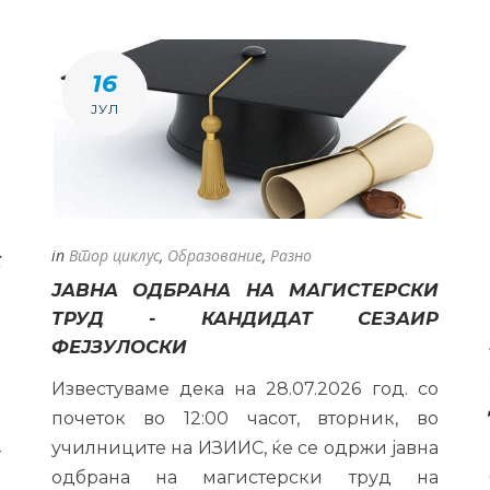
16
ЈУЛ
in
Втор циклус
,
Образование
,
Разно
С
ЈАВНА ОДБРАНА НА МАГИСТЕРСКИ
ТРУД - КАНДИДАТ СЕЗАИР
р
ФЕЈЗУЛОСКИ
а
Известуваме дека на 28.07.2026 год. со
е
почеток во 12:00 часот, вторник, во
о
училниците на ИЗИИС, ќе се одржи јавна
–
одбрана на магистерски труд на