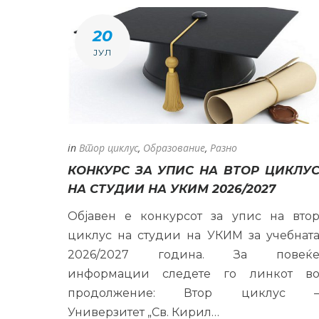
20
ЈУЛ
in
Втор циклус
,
Образование
,
Разно
КОНКУРС ЗА УПИС НА ВТОР ЦИКЛУ
НА СТУДИИ НА УКИМ 2026/2027
Објавен е конкурсот за упис на вто
циклус на студии на УКИМ за учебнат
2026/2027 година. За повеќ
информации следете го линкот в
продолжение: Втор циклус 
Универзитет „Св. Кирил…