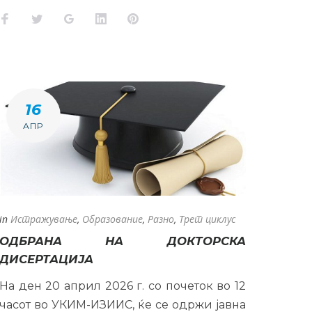
Facebook
Twitter
Google+
LinkedIn
Pinterest
16
АПР
in
Истражување
,
Образование
,
Разно
,
Трет циклус
ОДБРАНА НА ДОКТОРСКА
ДИСЕРТАЦИЈА
На ден 20 април 2026 г. со почеток во 12
часот во УКИМ-ИЗИИС, ќе се одржи јавна