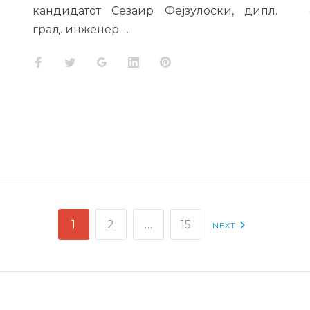
кандидатот Сезаир Фејзулоски, дипл.
град. инженер.…
Facebook
Twitter
Google+
LinkedIn
Pinterest
1
2
…
15
NEXT