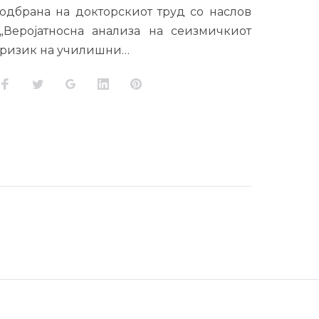
одбрана на докторскиот труд со наслов
„Веројатносна анализа на сеизмичкиот
ризик на училишни…
Facebook
Twitter
Google+
LinkedIn
Pinterest