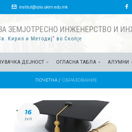
F
е
institut@iziis.ukim.edu.mk
ЗА ЗЕМЈОТРЕСНО ИНЖЕНЕРСТВО И И
в. Кирил и Методиј“ во Скопје
УВАЧКА ДЕЈНОСТ
ОГЛАСНА ТАБЛА
АЛУМНИ
ПОЧЕТНА
/
ОБРАЗОВАНИЕ
ИЈА:
16
ЈУЛ