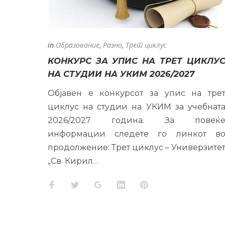
ОБРАЗО
in
Образование
,
Разно
,
Трет циклус
КОНКУРС ЗА УПИС НА ТРЕТ ЦИКЛУ
НА СТУДИИ НА УКИМ 2026/2027
Објавен е конкурсот за упис на тре
циклус на студии на УКИМ за учебнат
2026/2027 година. За повеќ
информации следете го линкот в
продолжение: Трет циклус – Универзите
„Св. Кирил…
Facebook
Twitter
Google+
LinkedIn
Pinterest