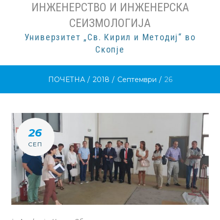
ИНЖЕНЕРСТВО И ИНЖЕНЕРСКА
СЕИЗМОЛОГИЈА
Универзитет „Св. Кирил и Методиј“ во
Скопје
ПОЧЕТНА
/
2018
/
Септември
/
26
ДЕН:
26
Д.М.Г
СЕП