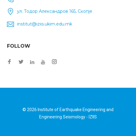
ул. Тодор Александров 165, Скопје
institut@iziis.ukim.edu.mk
FOLLOW
Facebook
Twitter
Instagram
LinkedIn
YouTube
© 2026
Institute of Earthquake Engineering and
Engineering Seismology - IZIIS