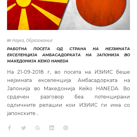
in
Наука
,
Образование
РАБОТНА ПОСЕТА ОД СТРАНА НА НЕЈЗИНАТА
ЕКСЕЛЕНЦИЈА АМБАСАДОРКАТА НА ЈАПОНИЈА ВО
МАКЕДОНИЈА KEIKO HANEDA
На 21-09-2018 г, во посета на ИЗИИС беше
нејзината екселенција Амбасадорката на
Јапонија во Македонија Keiko HANEDA. Во
срдечен разговор беа потенцирани
одличните релации кои ИЗИИС ги има со
јапонските…
Facebook
Twitter
Google+
LinkedIn
Pinterest