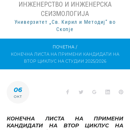
ИНЖЕНЕРСТВО И ИНЖЕНЕРСКА
СЕИЗМОЛОГИЈА
Универзитет „Св. Кирил и Методиј“ во
Скопје
ПОЧЕТНА
/
КОНЕЧНА ЛИСТА НА ПРИМЕНИ КАНДИДАТИ НА
ВТОР ЦИКЛУС НА СТУДИИ 2025/2026
06
Facebook
Twitter
Google+
LinkedI
Pi
ОКТ
КОНЕЧНА ЛИСТА НА ПРИМЕНИ
КАНДИДАТИ НА ВТОР ЦИКЛУС НА