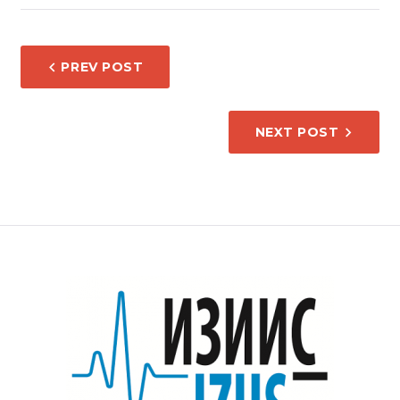
НАВИГАЦИЈА
PREV POST
НА
НАПИС
NEXT POST