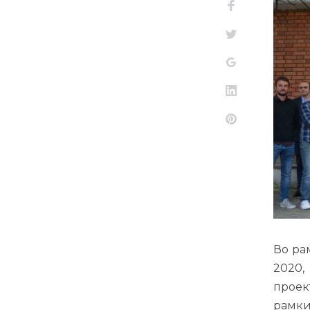
Facebook
Twitter
Google+
LinkedIn
Pinterest
Во ра
2020,
проек
рамки