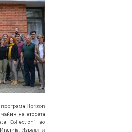
 програма Horizon
омаќин на втората
a Collection“ во
Италија, Израел и