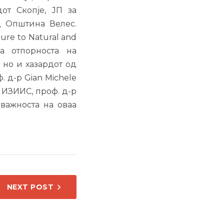
от Скопје, ЈП за
д Општина Велес.
cture to Natural and
а отпорноста на
 но и хазардот од
 д-р Gian Michele
д ИЗИИС, проф. д-р
важноста на оваа
NEXT POST