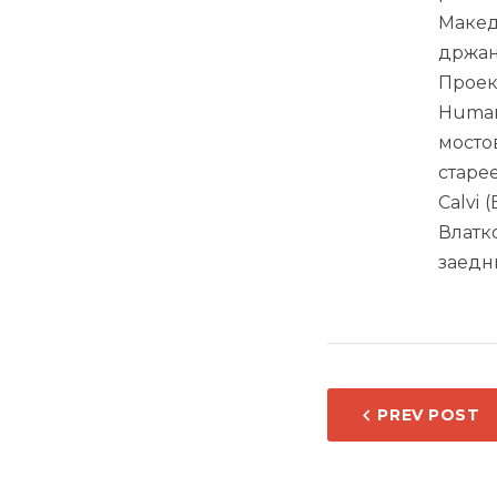
Макед
држан
Проект
Human
мосто
старе
Calvi
Влатк
заедн
НАВИ
PREV POST
НА