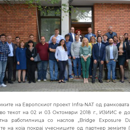
мките на Европскиот проект Infra-NAT од рамковата
 во текот на 02 и 03 Октомври 2018 г., ИЗИИС е д
тна работилница со наслов „Bridge Exposure Dat
те на која покрај учесниците од партнер земјите (