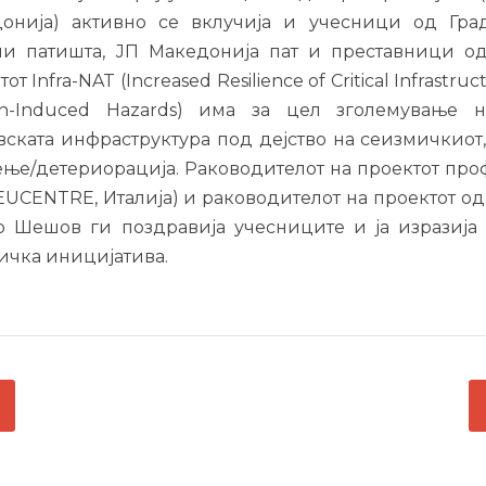
онија) активно се вклучија и учесници од Град
и патишта, ЈП Македонија пат и преставници о
от Infra-NAT (Increased Resilience of Critical Infrastru
-Induced Hazards) има за цел зголемување н
вската инфраструктура под дејство на сеизмичкиот,
ење/детериорација. Раководителот на проектот проф.
 (EUCENTRE, Италија) и раководителот на проектот о
о Шешов ги поздравија учесниците и ја изразија 
ичка иницијатива.
ГАЦИЈА