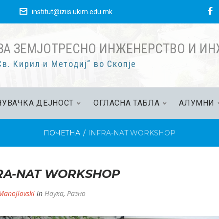
F
е
institut@iziis.ukim.edu.mk
ЗА ЗЕМЈОТРЕСНО ИНЖЕНЕРСТВО И И
в. Кирил и Методиј“ во Скопје
УВАЧКА ДЕЈНОСТ
ОГЛАСНА ТАБЛА
АЛУМНИ
ПОЧЕТНА
/
INFRA-NAT WORKSHOP
RA-NAT WORKSHOP
 Manojlovski
in
Наука
,
Разно