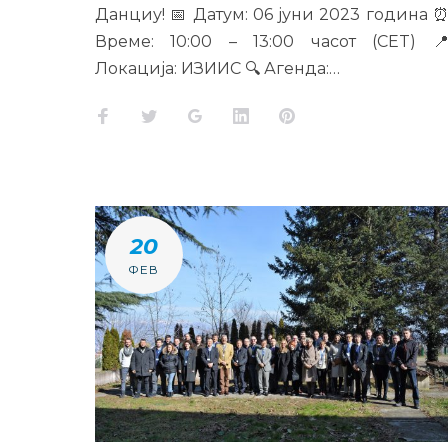
Данциу! 📅 Датум: 06 јуни 2023 година 
Време: 10:00 – 13:00 часот (CET) 
Локација: ИЗИИС 🔍 Агенда:…
20
ФЕВ