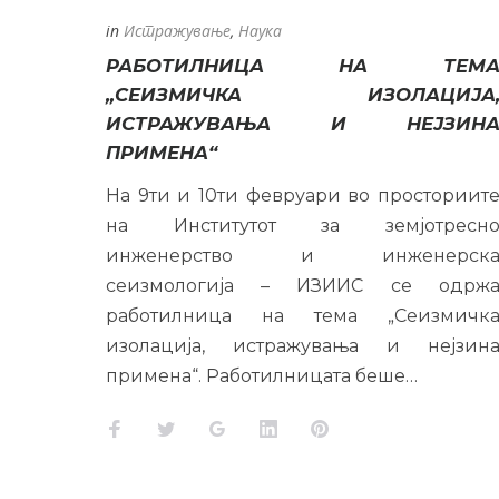
in
Истражување
,
Наука
РАБОТИЛНИЦА НА ТЕМ
„СЕИЗМИЧКА ИЗОЛАЦИЈА
ИСТРАЖУВАЊА И НЕЈЗИН
ПРИМЕНА“
На 9ти и 10ти февруари во просториит
на Институтот за земјотресн
инженерство и инженерск
сеизмологија – ИЗИИС се одрж
работилница на тема „Сеизмичк
изолација, истражувања и нејзин
примена“. Работилницата беше…