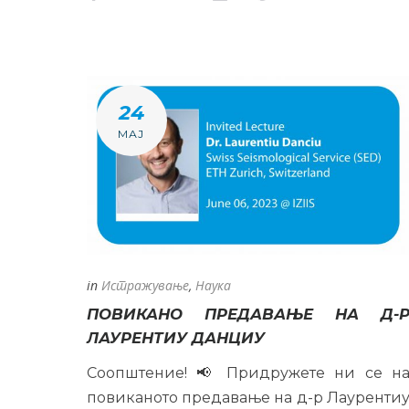
24
МАЈ
in
Истражување
,
Наука
ПОВИКАНО ПРЕДАВАЊЕ НА Д-
ЛАУРЕНТИУ ДАНЦИУ
Соопштение! 📢 Придружете ни се н
повиканото предавање на д-р Лауренти