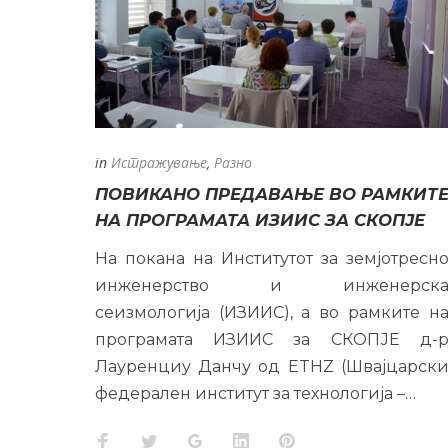
in
Истражување
,
Разно
ПОВИКАНО ПРЕДАВАЊЕ ВО РАМКИТ
НА ПРОГРАМАТА ИЗИИС ЗА СКОПЈЕ
На покана на Институтот за земјотресн
инженерство и инженерск
сеизмологија (ИЗИИС), а во рамките н
програмата ИЗИИС за СКОПЈЕ д-
Лауренциу Данчу од ETHZ (Швајцарск
федерален институт за технологија –…