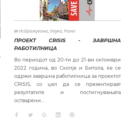
in
Истражување
,
Наука
,
Разно
ПРОЕКТ CRISIS - ЗАВРШНА
РАБОТИЛНИЦА
Е
Во периодот од 20-ти до 21-ви октомври
2022 година, во Скопје и Битола, ќе се
одржи завршна работилница за проектот
о
CRISIS, со цел да се презентираат
а
резултатите и постигнувањата
а
остварени…
р
и