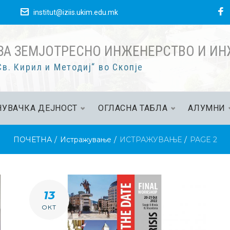
е
institut@iziis.ukim.edu.mk
ЗА ЗЕМЈОТРЕСНО ИНЖЕНЕРСТВО И И
в. Кирил и Методиј“ во Скопје
УВАЧКА ДЕЈНОСТ
ОГЛАСНА ТАБЛА
АЛУМНИ
ПОЧЕТНА
/
Истражување
/
ИСТРАЖУВАЊЕ
/
PAGE 2
13
ОКТ