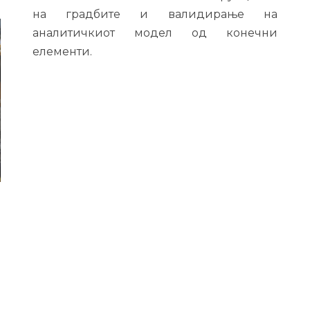
на градбите и валидирање на
аналитичкиот модел од конечни
елементи.
о
е
а
а