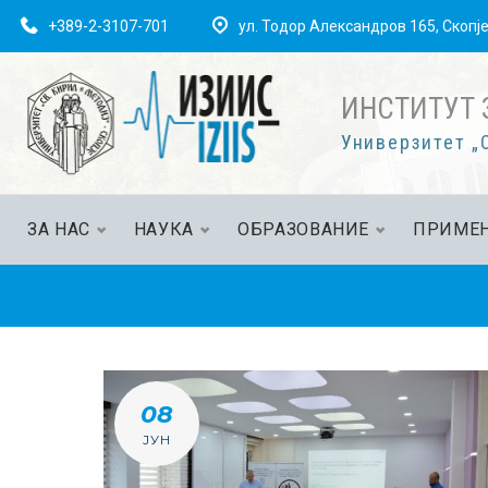
+389-2-3107-701
ул. Тодор Александров 165, Скопј
ИНСТИТУТ 
Универзитет „С
ЗА НАС
НАУКА
ОБРАЗОВАНИЕ
ПРИМЕН
08
ЈУН