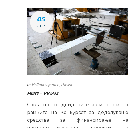
05
ФЕВ
in
Истражување
,
Наука
НИП - УКИМ
Согласно предвидените активности в
рамките на Конкурсот за доделувањ
средства за финансирање н
научноистражувачки проекти з