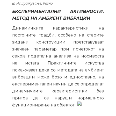
in
Истражување
,
Разно
⏰

ЕКСПЕРИМЕНТАЛНИ АКТИВНОСТИ.
МЕТОД НА АМБИЕНТ ВИБРАЦИИ
Динамичките карактеристики на
постојните градби, особено на старите
ѕидани конструкции претставуваат
значаен параметар при почетокот на
секоја подетална анализа на носивоста
на истата. Практичните искуства
покажуваат дека со методата на амбиент
вибрации може брзо и едноставно, на
експериментален начин да се определат
динамичките карактеристики без
притоа да се наруши нормалното
функционирање на објектот.