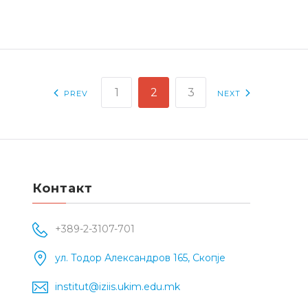
1
2
3
PREV
NEXT
Контакт
+389-2-3107-701
ул. Тодор Александров 165, Скопје
institut@iziis.ukim.edu.mk