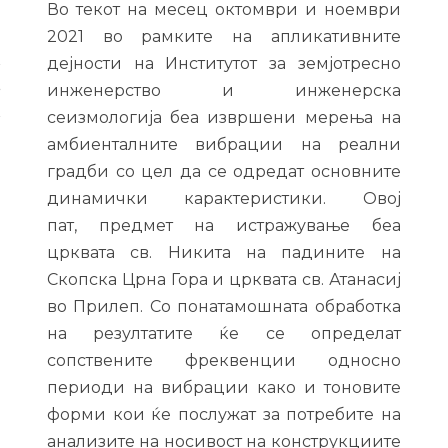
Во текот на месец октомври и ноември
2021 во рамките на апликативните
А
дејности на Институтот за земјотресно
,
инженерство и инженерска
А
сеизмологија беа извршени мерења на
амбиенталните вибрации на реални
градби со цел да се одредат основните
е
динамички карактеристики. Oвој
о
пат, предмет на истражување беа
а
црквата св. Никита на падините на
а
Скопска Црна Гора и црквата св. Атанасиј
а
во Прилеп. Со понатамошната обработка
а
на резултатите ќе се определат
сопствените фреквенции односно
периоди на вибрации како и тоновите
форми кои ќе послужат за потребите на
анализите на носивост на конструкциите