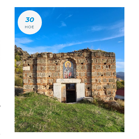
30
НОЕ
Р
а
у