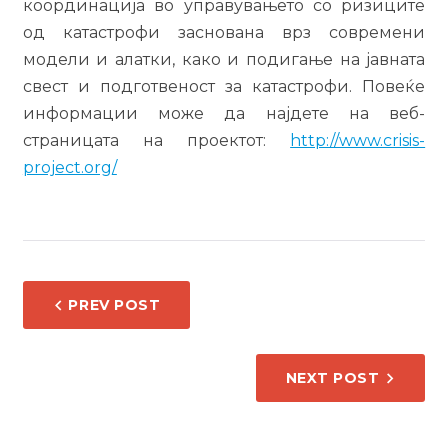
координација во управувањето со ризиците
од катастрофи заснована врз современи
модели и алатки, како и подигање на јавната
свест и подготвеност за катастрофи. Повеќе
информации може да најдете на веб-
страницата на проектот:
http://www.crisis-
project.org/
НАВИГАЦИЈА
PREV POST
НА
НАПИС
NEXT POST