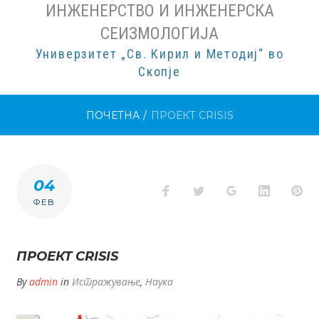
ИНЖЕНЕРСТВО И ИНЖЕНЕРСКА
СЕИЗМОЛОГИЈА
Универзитет „Св. Кирил и Методиј“ во
Скопје
ПОЧЕТНА
/
ПРОЕКТ CRISIS
04
Facebook
Twitter
Google+
LinkedI
Pi
ФЕВ
ПРОЕКТ CRISIS
By
admin
in
Истражување
,
Наука