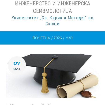
ИНЖЕНЕРСТВО И ИНЖЕНЕРСКА
СЕИЗМОЛОГИЈА
Универзитет „Св. Кирил и Методиј“ во
Скопје
ПОЧЕТНА
/
2026
/
МАЈ
МЕСЕЦ:
07
М.Г
МАЈ