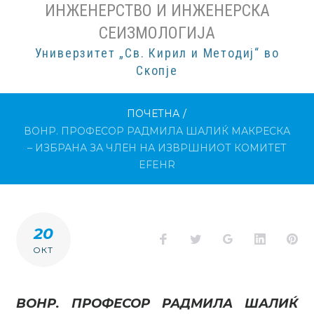
ИНЖЕНЕРСТВО И ИНЖЕНЕРСКА
СЕИЗМОЛОГИЈА
Универзитет „Св. Кирил и Методиј“ во
Скопје
ПОЧЕТНА
/
ВОНР. ПРОФЕСОР РАДМИЛА ШАЛИЌ МАКРЕСКА
– ИЗБРАНА ЗА ЧЛЕН НА ИЗВРШНИОТ КОМИТЕТ
EFEHR
20
Facebook
Twitter
Google+
LinkedI
Pi
ОКТ
ВОНР. ПРОФЕСОР РАДМИЛА ШАЛИЌ