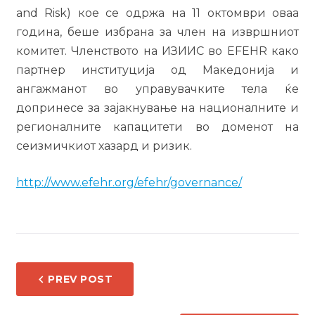
and Risk) кое се одржа на 11 октомври оваа
година, беше избрана за член на извршниот
комитет. Членството на ИЗИИС во EFEHR како
партнер институција од Македонија и
ангажманот во управувачките тела ќе
допринесе за зајакнување на националните и
регионалните капацитети во доменот на
сеизмичкиот хазард и ризик.
http://www.efehr.org/efehr/governance/
НАВИГАЦИЈА
PREV POST
НА