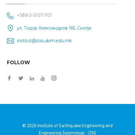
+389-2-3107-701
ул. Тодор Александров 165, Скопје
institut@iziis.ukim.edu.mk
FOLLOW
Facebook
Twitter
Instagram
LinkedIn
YouTube
© 2026
Institute of Earthquake Engineering and
Engineering Seismology - IZIIS