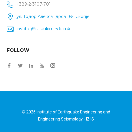
+389-2-3107-701
ул. Тодор Александров 165, Скопје
institut@iziis.ukim.edu.mk
FOLLOW
Facebook
Twitter
Instagram
LinkedIn
YouTube
© 2026
Institute of Earthquake Engineering and
Engineering Seismology - IZIIS