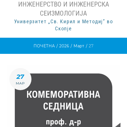
ИНЖЕНЕРСТВО И ИНЖЕНЕРСКА
СЕИЗМОЛОГИЈА
Универзитет „Св. Кирил и Методиј“ во
Скопје
ПОЧЕТНА
/
2026
/
Март
/
27
ДЕН:
27
Д.М.Г
МАР