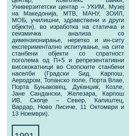
центар, Комплекс Банки,
Универзитетски центар – УКИМ, Музеј
на Македонија, МТВ, МАНУ, ЗОИЛ,
МОБ, училишни, здравствени и други
објекти), во изработка на статичка и
сеизмичка анализа со
димензионирање, неретко и ин-ситу
експериментално испитување, на сите
станбени објекти со спратност
поголема од П+5 и репрезентативни
висококатници во Скопските станбени
населби (Градски Ѕид, Карпош,
Аеродром, Топанско поле, Порта Влае,
Порта Буњаковец, Дуќанџиќ, Козле,
Јане Сандански, Железара, Карпош
ИВ, Скопје – Север, Капиштец,
Вардар, Ново Лисиче, 11 Октомври и
13 Ноември).