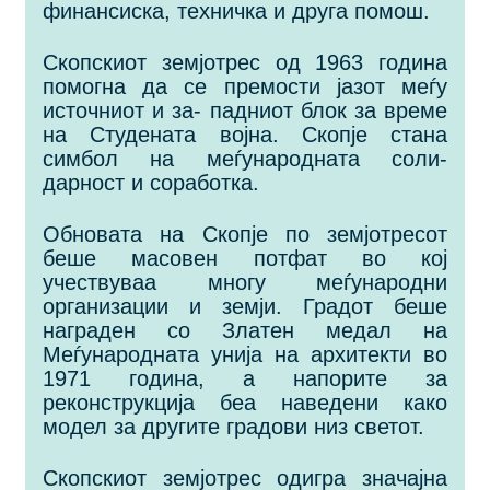
финансиска, техничка и друга помош.
Скопскиот земјотрес од 1963 година
помогна да се премости јазот меѓу
источниот и за- падниот блок за време
на Студената војна. Скопје стана
симбол на меѓународната соли-
дарност и соработка.
Обновата на Скопје по земјотресот
беше масовен потфат во кој
учествуваа многу меѓународни
организации и земји. Градот беше
награден со Златен медал на
Меѓународната унија на архитекти во
1971 година, а напорите за
реконструкција беа наведени како
мoдел за другите градови низ светот.
Скопскиот земјотрес одигра значајна