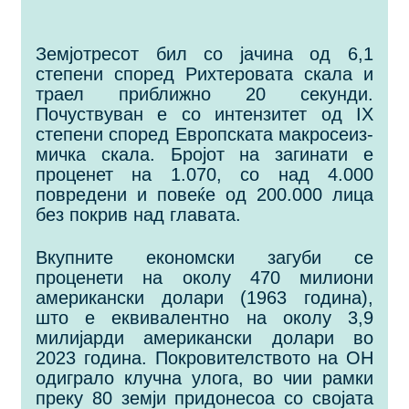
Земјотресот бил со јачина од 6,1
степени според Рихтеровата скала и
траел приближно 20 секунди.
Почуствуван е со интензитет од IX
степени според Европската макросеиз-
мичка скала. Бројот на загинати е
проценет на 1.070, со над 4.000
повредени и повеќе од 200.000 лица
без покрив над главата.
Вкупните економски загуби се
проценети на околу 470 милиони
американски долари (1963 година),
што е еквивалентно на околу 3,9
милијарди американски долари во
2023 година. Покровителството на ОН
одиграло клучна улога, во чии рамки
преку 80 земји придонесоа со својата