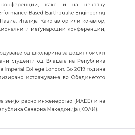
и конференции, како и на неколку
erformance-Based Earthquake Engineering
S Павиа, Италија. Како автор или ко-автор,
ационални и меѓународни конференции,
ободување од школарина за додипломски
рани студенти од Владата на Република
а Imperial College London. Во 2019 година
еализирано истражување во Обединетото
за земјотресно инженерство (МАЕЕ) и на
епублика Северна Македонија (КОАИ).