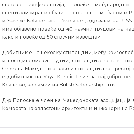
светска конференција, повеќе меѓународн
специјализирани обуки во странство, меѓу кои и P
и Seismic Isolation and Dissipation, одржани на IUS
има објавено повеќе од 40 научни трудови на н
како и повеќе од 50 стручни извештаи.
Добитник е на неколку стипендии, меѓу кои: осл
и постдипломски студии, стипендија за таленти
Северна Македонија, како и стипендија за престој н
е добитник на Voya Kondic Prize за најдобро р
Кралство, во рамки на British Scholarship Trust.
Д-р Попоска е член на Македонската асоцијација 
Комората на овластени архитекти и инженери на Р