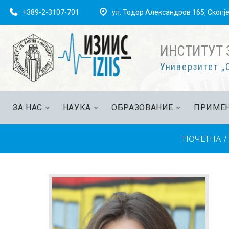
+389-2-3107-701
ул. Тодор Александров 165, Скопј
ИНСТИТУТ 
Универзитет „С
ЗА НАС
НАУКА
ОБРАЗОВАНИЕ
ПРИМЕН
ПОЧЕТНА
/