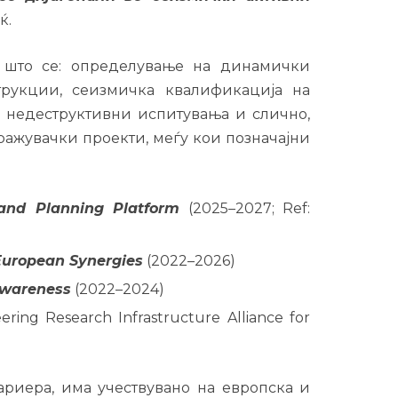
ќ.
о што се: определување на динамички
трукции, сеизмичка квалификација на
 недеструктивни испитувања и слично,
ражувачки проекти, меѓу кои позначајни
 and Planning Platform
(2025–2027; Ref:
 European Synergies
(2022–2026)
 Awareness
(2022–2024)
ing Research Infrastructure Alliance for
ариера, има учествувано на европска и