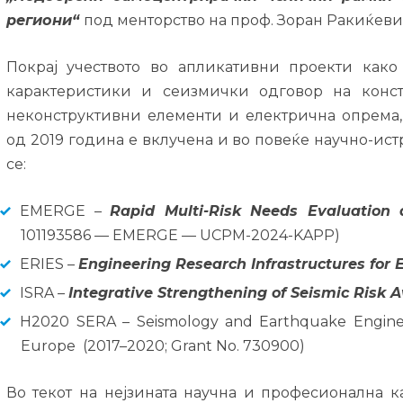
региони“
под менторство на проф. Зоран Ракиќеви
Покрај учеството во апликативни проекти как
карактеристики и сеизмички одговор на конс
неконструктивни елементи и електрична опрема,
од 2019 година е вклучена и во повеќе научно-ист
се:
EMERGE –
Rapid Multi-Risk Needs Evaluation
101193586 — EMERGE — UCPM-2024-KAPP)
ERIES –
Engineering Research Infrastructures for
ISRA –
Integrative Strengthening of Seismic Risk
H2020 SERA – Seismology and Earthquake Engineer
Europe (2017–2020; Grant No. 730900)
Во текот на нејзината научна и професионална к