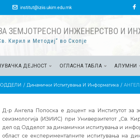
е
institut@iziis.ukim.edu.mk
ЗА ЗЕМЈОТРЕСНО ИНЖЕНЕРСТВО И И
в. Кирил и Методиј“ во Скопје
УВАЧКА ДЕЈНОСТ
ОГЛАСНА ТАБЛА
АЛУМНИ
ОДДЕЛИ
/
Динамички Испитувања И Информатика
/
АНГЕЛ
Д-р Ангела Попоска е доцент на Институтот за 
сеизмологија (ИЗИИС) при Универзитетот „Св. Ки
дел од Одделот за динамички испитувања и инфор
област се експерименталните испитувања на ди