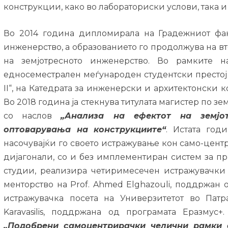
конструкции, како во лабораториски услови, така и 
Во 2014 година дипломирала на Градежниот факу
инженерство, а образованието го продолжува на вт
на земјотресното инженерство. Во рамките н
едносеместрален меѓународен студентски престој
II“, на Катедрата за инженерски и архитектонски 
Во 2018 година ја стекнува титулата магистер по зе
со наслов
„Анализа на ефектот на земјо
оптоварувања на конструкциите“
. Истата год
насочувајќи го своето истражување кон само-цен
дијагонали, со и без имплементиран систем за п
студии, реализира четиримесечен истражувачки п
менторство на Prof. Ahmed Elghazouli, поддржан од
истражувачка посета на Универзитетот во Патр
Karavasilis, поддржана од програмата Еразмус
„Подобрени самоцентрирачки челични рамки 