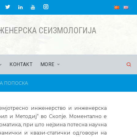
НЖЕНЕРСКА СЕИЗМОЛОГИЈА
КОНТАКТ
MORE
А ПОПОСКА
земјотресно инженерство и инженерска
рил и Методиј“ во Скопје. Моментално е
матика, при што нејзина потесна научна
намички и квази-статички одговори на