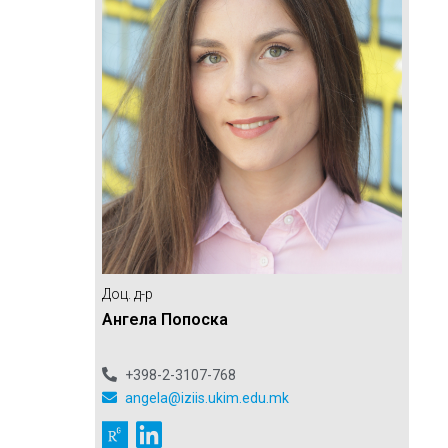
Доц. д-р
Ангела Попоска
+398-2-3107-768
angela@iziis.ukim.edu.mk