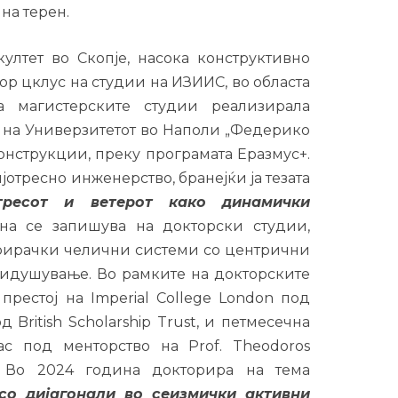
на терен.
лтет во Скопје, насока конструктивно
ор цклус на студии на ИЗИИС, во областа
а магистерските студии реализирала
 на Универзитетот во Наполи „Федерико
конструкции, преку програмата Еразмус+.
мјотресно инженерство, бранејќи ја тезата
тресот и ветерот како динамички
ина се запишува на докторски студии,
трирачки челични системи со центрични
ридушување. Во рамките на докторските
рестој на Imperial College London под
 British Scholarship Trust, и петмесечна
ас под менторство на Prof. Theodoros
+. Во 2024 година докторира на тема
со дијагонали во сеизмички активни