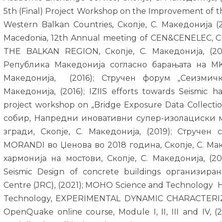
5th (Final) Project Workshop on the Improvement of 
Western Balkan Countries, Скопје, С. Македонија (2
Macedonia, 12th Annual meeting of CEN&CENELEC
THE BALKAN REGION, Скопје, С. Македонија, (2
Република Македонија согласно барањата на MKS
Македонија, (2016); Стручен форум „Сеизмичка
Македонија, (2016); IZIIS efforts towards Seismic 
project workshop on „Bridge Exposure Data Collectio
собир, Напредни иновативни супер-изолациски м
згради, Скопје, С. Македонија, (2019); Струче
MORANDI во Џенова во 2018 година, Скопје, С. Маке
хармонија на мостови, Скопје, С. Македонија, (2
Seismic Design of concrete buildings организиран
Centre (JRC), (2021); MOHO Science and Technology H,
Technology, EXPERIMENTAL DYNAMIC CHARACTERIZA
OpenQuake online course, Module I, II, III and IV, 