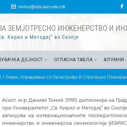
е
institut@iziis.ukim.edu.mk
ЗА ЗЕМЈОТРЕСНО ИНЖЕНЕРСТВО И И
в. Кирил и Методиј“ во Скопје
УВАЧКА ДЕЈНОСТ
ОГЛАСНА ТАБЛА
АЛУМНИ
И
/
Ризик, Управување Со Катастрофи И Стратешко Планира
Асист. м-р Даниел Томиќ (1991) дипломира на Град
при Универзитетот „Св. Кирил и Методиј“ во Скопје 
запишува на интернационалните последипломски
инженерство и инженерска сеизмологија (ИЗИИС)