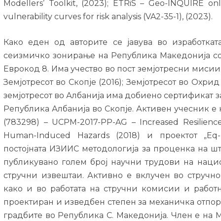
Modellers’ Toolkit, (2023); ETRiS – Geo-INQUIRE onlin
vulnerability curves for risk analysis (VA2-35-1), (2023).
Како еден од авторите се јавува во изработкат
сеизмичко зонирање на Република Македонија сог
Еврокод 8. Има учество во пост земјотресни мисии: 
Земјотресот во Скопје (2016); Земјотресот во Охрид 
земјотресот во Албанија има добиено сертификат з
Република Албанија во Скопје. Активен учесник е
(783298) – UCPM-2017-PP-AG – Increased Resilience 
Human-Induced Hazards (2018) и проектот „E
постојната ИЗИИС методологија за проценка на ште
публикувано голем број научни трудови на нац
стручни извештаи. Активно е вклучен во стручн
како и во работата на стручни комисии и работ
проектиран и изведбен степен за механичка отпорн
градбите во Република С. Македонија. Член е на М