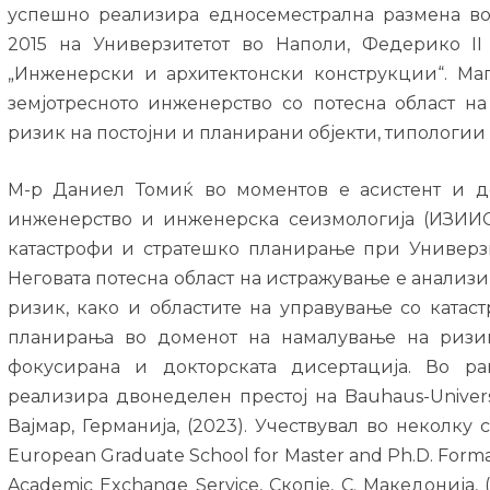
успешно реализира едносеместрална размена во
2015 на Универзитетот во Наполи, Федерико II 
„Инженерски и архитектонски конструкции“. Маг
земјотресното инженерство со потесна област н
ризик на постојни и планирани објекти, типологии 
М-р Даниел Томиќ во моментов е асистент и до
инженерство и инженерска сеизмологија (ИЗИИС
катастрофи и стратешко планирање при Универзит
Неговата потесна област на истражување е анализи
ризик, како и областите на управување со катас
планирања во доменот на намалување на ризи
фокусирана и докторската дисертација. Во р
реализира двонеделен престој на Bauhaus-Univers
Вајмар, Германија, (2023). Учествувал во неколку
European Graduate School for Master and Ph.D. Form
Academic Exchange Service, Скопје, С. Македонија, 