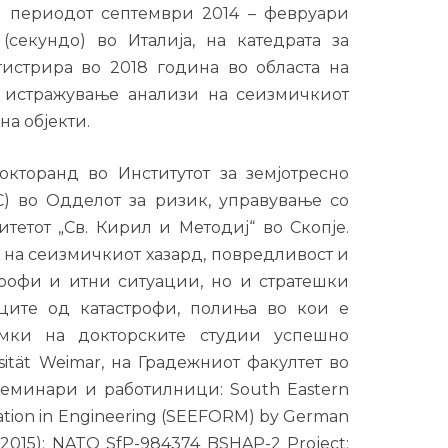
 периодот септември 2014 – февруари
(секундо) во Италија, на катедрата за
истрира во 2018 година во областа на
а истражување анализи на сеизмичкиот
на објекти.
кторанд во Институтот за земјотресно
) во Одделот за ризик, управување со
етот „Св. Кирил и Методиј“ во Скопје.
 на сеизмичкиот хазард, повредливост и
трофи и итни ситуации, но и стратешки
ците од катастрофи, полиња во кои е
амки на докторските студии успешно
ität Weimar, на Градежниот факултет во
 семинари и работилници: South Eastern
ation in Engineering (SEEFORM) by German
(2015); NATO SfP-984374 BSHAP-2 Project: