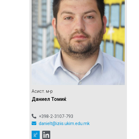
Асист. м-р
Даниел Томиќ
+398-2-3107-793
danielt@iziis.ukim.edu.mk