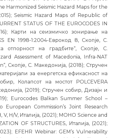
the Harmonized Seismic Hazard Maps for the
015); Seismic Hazard Maps of Republic of
, CURRENT STATUS OF THE EUROCODES IN
016); Карти на сеизмичко зонирање на
 EN 1998-1:2004-Еврокод 8, Скопје, С.
 отпорност на градбите“, Скопје, С.
hazard Assessment of Macedonia, Infra-NAT
n“, Скопје, С. Македонија, (2018); Стручен
атеријали за енергетска ефикасност на
н собир, Колапсот на мостот POLCEVERA
донија, (2019); Стручен собир, Дизајн и
019); Eurocodes Balkan Summer School –
о European Commission’s Joint Research
 V, H/V, Италија, (2021); MOHO Science and
TION OF STRUCTURES, Италија, (2021);
(2023); EFEHR Webinar: GEM’s Vulnerability