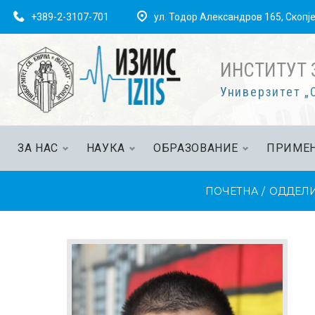
+389-2-3107-701
ул. Тодор Александров 165, Скопј
ИНСТИТУТ 
Универзитет „С
ЗА НАС
НАУКА
ОБРАЗОВАНИЕ
ПРИМЕН
ПОЧЕТНА
/
ОДДЕЛ