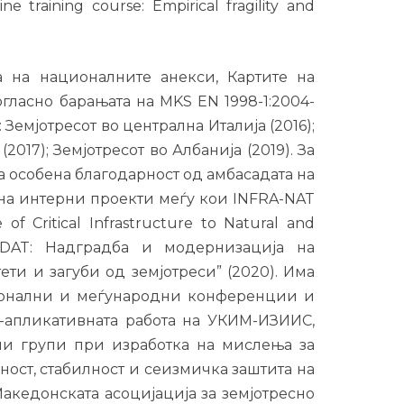
e training course: Empirical fragility and
а на националните анекси, Картите на
ласно барањата на MKS EN 1998-1:2004-
Земјотресот во централна Италија (2016);
(2017); Земјотресот во Албанија (2019). За
а особена благодарност од амбасадата на
 на интерни проекти меѓу кои INFRA-NAT
of Critical Infrastructure to Natural and
q-DAT: Надградба и модернизација на
ти и загуби од земјотреси” (2020). Има
ионални и меѓународни конференции и
о-апликативната работа на УКИМ-ИЗИИС,
ни групи при изработка на мислења за
ост, стабилност и сеизмичка заштита на
акедонската асоцијација за земјотресно