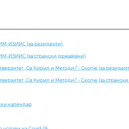
ИМ-ИЗИИС (за резиденти)
ИМ-ИЗИИС (за странски државјани)
верзитет „Св Кирил и Методиј“ - Скопје (за резиден
верзитет „Св Кирил и Методиј“ - Скопје (за странск
ски календар
 услови на Covid-19