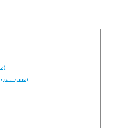
ти)
и државјани)