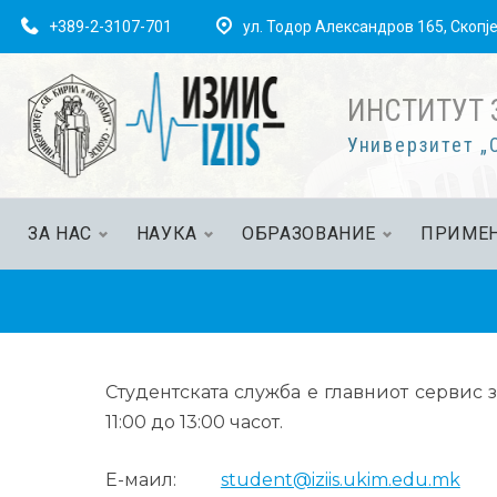
+389-2-3107-701
ул. Тодор Александров 165, Скопј
ИНСТИТУТ 
Универзитет „С
ЗА НАС
НАУКА
ОБРАЗОВАНИЕ
ПРИМЕН
Студентската служба е главниот сервис 
11:00 до 13:00 часот.
Е-маил:
student@iziis.ukim.edu.mk