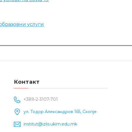
образовни услуги
Контакт
+389-2-3107-701
ул. Тодор Александров 165, Скопје
institut@iziis.ukim.edu.mk