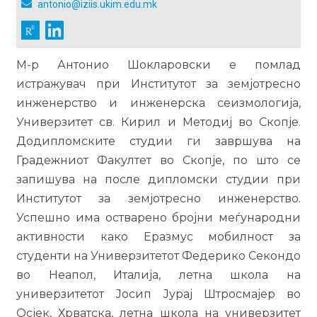
antonio@iziis.ukim.edu.mk
M-р Антонио Шокларовски е помлад
истражувач при Институтот за земјотресно
инженерство и инженерска сеизмологија,
Универзитет св. Кирил и Методиј во Скопје.
Додипломските студии ги завршува на
Градежниот Факултет во Скопје, по што се
запишува на после дипломски студии при
Институтот за земјотресно инженерство.
Успешно има остварено бројни меѓународни
активности како Еразмус мобилност за
студенти на Универзитетот Федерико Секондо
во Неапол, Италија, летна школа на
универзитетот Јосип Јурај Штросмајер во
Осјек, Хрватска, летна школа на универзитет