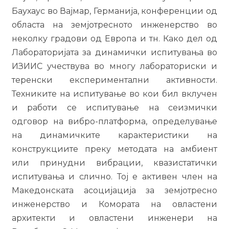
Баухаус во Вајмар, Германија, конференции од
областа на земјотресното инженерство во
неколку градови од Европа и тн. Како дел од
Лабораторијата за динамички испитувања во
ИЗИИС учествува во многу лабораториски и
теренски експериментални активности.
Техниките на испитување во кои бил вклучен
и работи се испитување на сеизмички
одговор на вибро-платформа, определување
на динамичките карактеристики на
конструкциите преку методата на амбиент
или принудни вибрации, квазистатички
испитувања и слично. Тој е активен член на
Македонската асоцијација за земјотресно
инженерство и Комората на овластени
архитекти и овластени инженери на