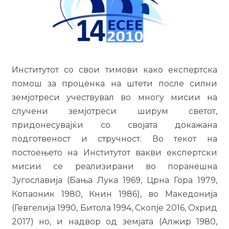
Институтот со свои тимови како експертска
помош за проценка на штети после силни
земјотреси учествувал во многу мисии на
случени земјотреси ширум светот,
придонесувајќи со својата докажана
подготвеност и стручност. Во текот на
постоењето на Институтот вакви експертски
мисии се реализирани во поранешна
Југославија (Бања Лука 1969, Црна Гора 1979,
Копаоник 1980, Книн 1986), во Македонија
(Гевгелија 1990, Битола 1994, Скопје 2016, Охрид
2017) но, и надвор од земјата (Алжир 1980,