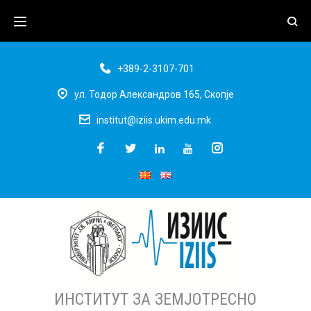
+389-2-3107-701
ул. Тодор Александров 165, Скопје
institut@iziis.ukim.edu.mk
ИНСТИТУТ ЗА ЗЕМЈОТРЕСНО