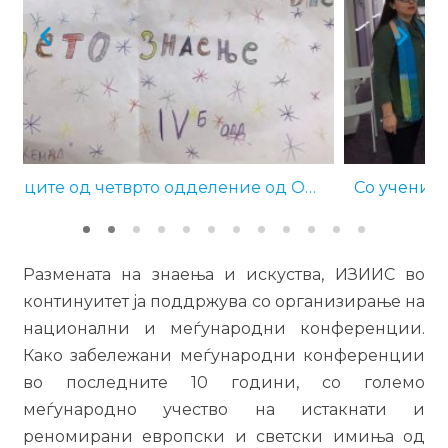
Со учениците од второ одделение на ОУ „Владо Тасевски“ од Скопје (19.12.2019 г.)
Размената на знаења и искуства, ИЗИИС во
континуитет ја поддржува со организирање на
национални и меѓународни конференции.
Како забележани меѓународни конференции
во последните 10 години, со големо
меѓународно учество на истакнати и
реномирани европски и светски имиња од