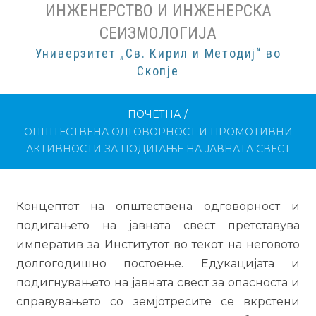
ИНЖЕНЕРСТВО И ИНЖЕНЕРСКА
СЕИЗМОЛОГИЈА
Универзитет „Св. Кирил и Методиј“ во
Скопје
ПОЧЕТНА
/
ОПШТЕСТВЕНА ОДГОВОРНОСТ И ПРОМОТИВНИ
АКТИВНОСТИ ЗА ПОДИГАЊЕ НА ЈАВНАТА СВЕСТ
Концептот на општествена одговорност и
подигањето на јавната свест претставува
императив за Институтот во текот на неговото
долгогодишно постоење. Едукацијата и
подигнувањето на јавната свест за опасноста и
справувањето со земјотресите се вкрстени