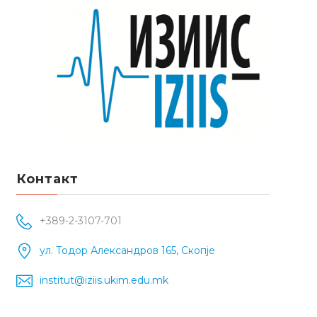
Контакт
+389-2-3107-701
ул. Тодор Александров 165, Скопје
institut@iziis.ukim.edu.mk