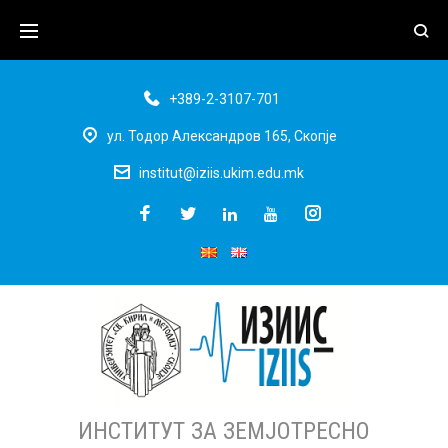
+389-2-3107-701
ул. Тодор Александров 165, Скопје
institut@iziis.ukim.edu.mk
ИНСТИТУТ ЗА ЗЕМЈОТРЕСНО