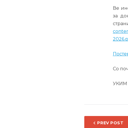
Ве ин
за до
ст
conten
2026.
Постер
Со поч
УКИМ 
НАВИ
PREV POST