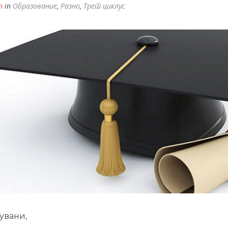
n
in
Образование
,
Разно
,
Трет циклус
увани,