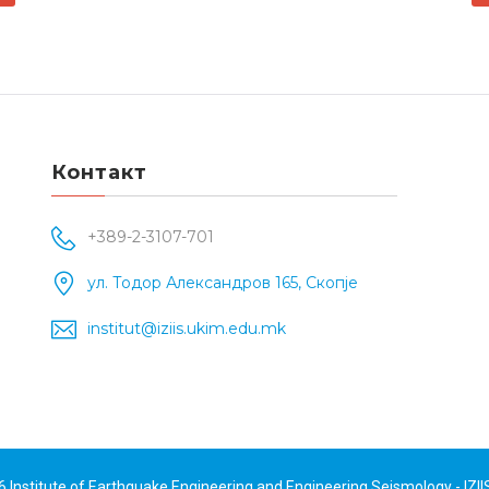
С
Контакт
+389-2-3107-701
ул. Тодор Александров 165, Скопје
institut@iziis.ukim.edu.mk
26
Institute of Earthquake Engineering and Engineering Seismology - IZII