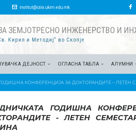
F
е
institut@iziis.ukim.edu.mk
ЗА ЗЕМЈОТРЕСНО ИНЖЕНЕРСТВО И И
в. Кирил и Методиј“ во Скопје
УВАЧКА ДЕЈНОСТ
ОГЛАСНА ТАБЛА
АЛУМНИ
ГОДИШНА КОНФЕРЕНЦИЈА ЗА ДОКТОРАНДИТЕ – ЛЕТЕН СЕ
ЕДНИЧКАТА ГОДИШНА КОНФЕР
ТОРАНДИТЕ - ЛЕТЕН СЕМЕСТАР
ДИНА