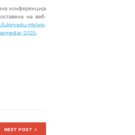
шна конференција
поставена на веб-
://ukim.edu.mk/wp-
nsemestar-2025-
NEXT POST