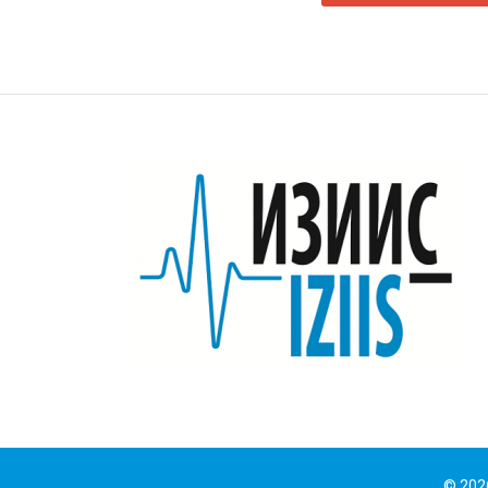
НА
НАПИ
© 20