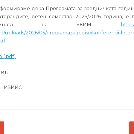
формираме дека Програмата за заедничката годи
кторандите, летен семестар 2025/2026 година, е 
раницата на УКИМ:
https
t/uploads/2026/05/programazagodisnikonferencii-lete
pdf
 (.pdf)
ит,
– ИЗИИС
ГАЦИЈА