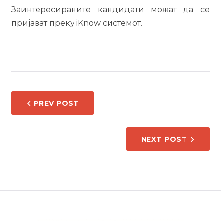
Заинтересираните кандидати можат да се
пријават преку iKnow системот.
НАВИГАЦИЈА
PREV POST
НА
НАПИС
NEXT POST