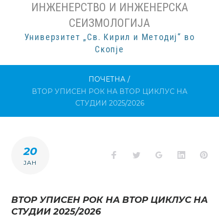
ИНЖЕНЕРСТВО И ИНЖЕНЕРСКА
СЕИЗМОЛОГИЈА
Универзитет „Св. Кирил и Методиј“ во
Скопје
ПОЧЕТНА
/
ВТОР УПИСЕН РОК НА ВТОР ЦИКЛУС НА
СТУДИИ 2025/2026
20
Facebook
Twitter
Google+
LinkedI
Pi
ЈАН
ВТОР УПИСЕН РОК НА ВТОР ЦИКЛУС НА
СТУДИИ 2025/2026