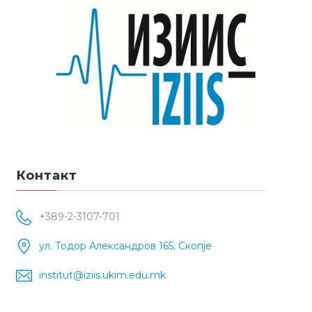
Контакт
+389-2-3107-701
ул. Тодор Александров 165, Скопје
institut@iziis.ukim.edu.mk