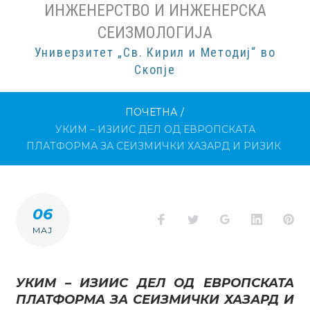
ИНЖЕНЕРСТВО И ИНЖЕНЕРСКА
СЕИЗМОЛОГИЈА
Универзитет „Св. Кирил и Методиј“ во
Скопје
ПОЧЕТНА
/
УКИМ – ИЗИИС ДЕЛ ОД ЕВРОПСКАТА
ПЛАТФОРМА ЗА СЕИЗМИЧКИ ХАЗАРД И РИЗИК
06
Facebook
Twitter
Google+
LinkedI
Pi
МАЈ
УКИМ – ИЗИИС ДЕЛ ОД ЕВРОПСКАТА
ПЛАТФОРМА ЗА СЕИЗМИЧКИ ХАЗАРД И