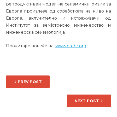
репродуктивен модел на сеизмички ризик за
Европа произлезе од соработката на ниво на
Европа, вклучително и истражувачи од
Институтот за земјотресно инженерство и
инженерска сеизмологија.
Прочитајте повеќе на:
www.efehr.org
НАВИГАЦИЈА
PREV POST
НА
НАПИС
NEXT POST