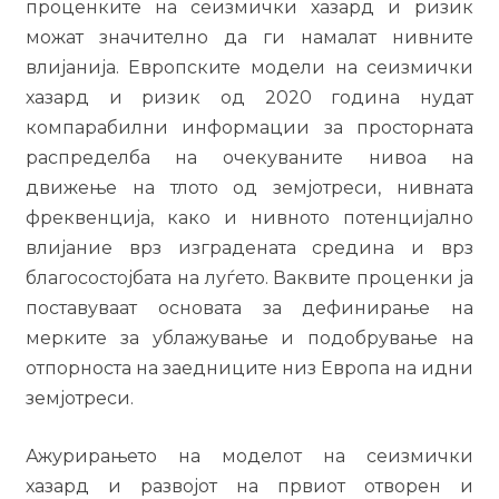
проценките на сеизмички хазард и ризик
можат значително да ги намалат нивните
влијанија. Европските модели на сеизмички
хазард и ризик од 2020 година нудат
компарабилни информации за просторната
распределба на очекуваните нивоа на
движење на тлото од земјотреси, нивната
фреквенција, како и нивното потенцијално
влијание врз изградената средина и врз
благосостојбата на луѓето. Ваквите проценки ја
поставуваат основата за дефинирање на
мерките за ублажување и подобрување на
отпорноста на заедниците низ Европа на идни
земјотреси.
Ажурирањето на моделот на сеизмички
хазард и развојот на првиот отворен и