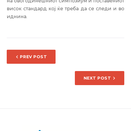
на овогодинешниот симпозиум и поставениот
висок стандард кој ќе треба да се следи и во
иднина.
НАВИГАЦИЈА
PREV POST
НА
НАПИС
NEXT POST