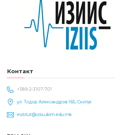
Контакт
+389-2-3107-701
ул. Тодор Александров 165, Скопје
institut@iziis.ukim.edu.mk