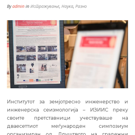
By
admin
in
Истражување
,
Наука
,
Разно
Институтот за земјотресно инженерство и
инженерска сеизмологија – ИЗИИС преку
своите претставници учествуваше на
дваесеттиот меѓународен симпозиум
организиран од Друштвото на градежни