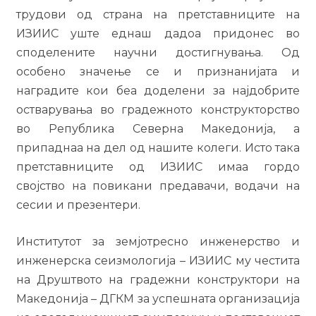
трудови од страна на претставниците на
ИЗИИС уште еднаш дадоа придонес во
споделените научни достигнувања. Од
особено значење се и признанијата и
наградите кои беа доделени за најдобрите
остварувања во градежното конструкторство
во Република Северна Македонија, а
припаднаа на дел од нашите колеги. Исто така
претставниците од ИЗИИС имаа гордо
својство на повикани предавачи, водачи на
сесии и презентери.
Институтот за земјотресно инженерство и
инженерска сеизмологија – ИЗИИС му честита
на Друштвото на градежни конструктори на
Македонија – ДГКМ за успешната организација