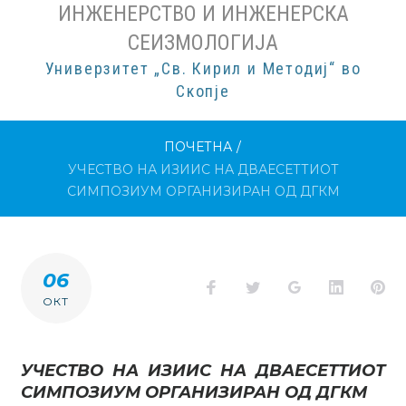
ИНЖЕНЕРСТВО И ИНЖЕНЕРСКА
СЕИЗМОЛОГИЈА
Универзитет „Св. Кирил и Методиј“ во
Скопје
ПОЧЕТНА
/
УЧЕСТВО НА ИЗИИС НА ДВАЕСЕТТИОТ
СИМПОЗИУМ ОРГАНИЗИРАН ОД ДГКМ
06
Facebook
Twitter
Google+
LinkedI
Pi
ОКТ
УЧЕСТВО НА ИЗИИС НА ДВАЕСЕТТИОТ
СИМПОЗИУМ ОРГАНИЗИРАН ОД ДГКМ