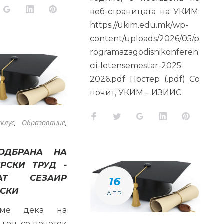
k
tter
Google+
LinkedIn
Pinterest
веб-страницата на УКИМ:
https://ukim.edu.mk/wp-
content/uploads/2026/05/p
rogramazagodisnikonferen
cii-letensemestar-2025-
2026.pdf Постер (.pdf) Со
почит, УКИМ – ИЗИИС
Facebook
Twitter
Google+
LinkedIn
Pinteres
клус
,
Образование
,
ОДБРАНА НА
РСКИ ТРУД -
ДАТ СЕЗАИР
16
ОСКИ
АПР
ваме дека на
 год. со почеток