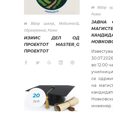
in
Втор ци
Разно
ЈАВНА 
in
Втор циклус
,
Мобилност
,
МАГИСТЕ
Образование
,
Разно
КАНДИ
ИЗИИС ДЕЛ ОД
НОВКОВ
ПРОЕКТОТ MASTER_G
ПРОЕКТОТ
Известу
30.07.2026
Facebook
Twitter
Google+
LinkedIn
Pinterest
во 12:00 ч
училницит
се одржи
на магис
кандид
20
Новковск
ЈУЛ
инженер.