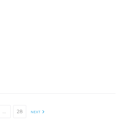
…
28
NEXT