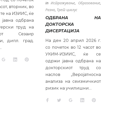
in
Истражување
,
Образование
,
асот, вторник, во
Разно
,
Трет циклус
е на ИЗИИС, ќе
ОДБРАНА НА
 јавна одбрана
ДОКТОРСКА
терски труд на
ДИСЕРТАЦИЈА
атот Сезаир
На ден 20 април 2026 г.
и, дипл. град.
со почеток во 12 часот во
…
УКИМ-ИЗИИС, ќе се
k
tter
Google+
LinkedIn
Pinterest
одржи јавна одбрана на
докторскиот труд со
наслов „Веројатносна
анализа на сеизмичкиот
ризик на училишни…
Facebook
Twitter
Google+
LinkedIn
Pinteres