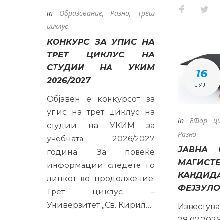
Faceboo
Twi
in
Образование
,
Разно
,
Трет
циклус
КОНКУРС ЗА УПИС НА
ТРЕТ ЦИКЛУС НА
СТУДИИ НА УКИМ
16
2026/2027
ЈУЛ
Објавен е конкурсот за
упис на трет циклус на
in
Втор ци
студии на УКИМ за
Разно
учебната 2026/2027
ЈАВНА 
година. За повеќе
МАГИСТЕ
информации следете го
КАНДИ
линкот во продолжение:
ФЕЈЗУЛ
Трет циклус –
Универзитет „Св. Кирил…
Известу
28.07.2026