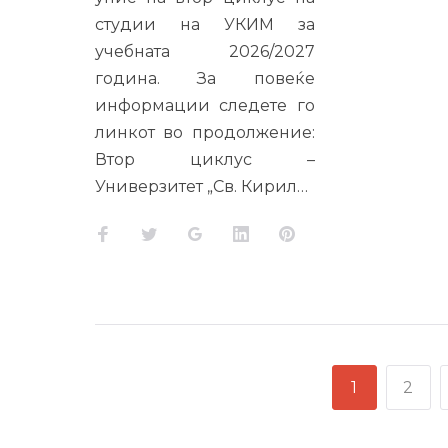
студии на УКИМ за
учебната 2026/2027
година. За повеќе
информации следете го
линкот во продолжение:
Втор циклус –
Универзитет „Св. Кирил…
Facebook
Twitter
Google+
LinkedIn
Pinterest
НАВИГАЦИЈА
1
2
НА