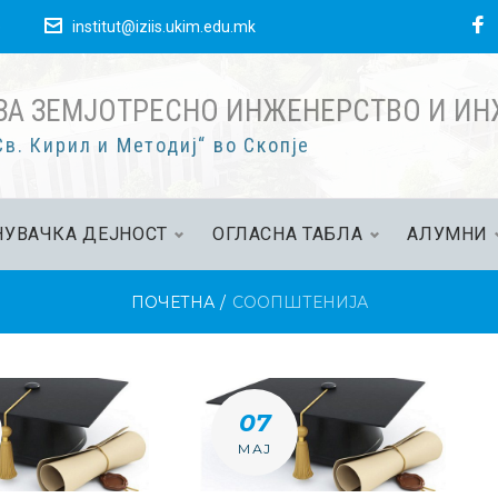
F
е
institut@iziis.ukim.edu.mk
ЗА ЗЕМЈОТРЕСНО ИНЖЕНЕРСТВО И И
в. Кирил и Методиј“ во Скопје
УВАЧКА ДЕЈНОСТ
ОГЛАСНА ТАБЛА
АЛУМНИ
ПОЧЕТНА
/
СООПШТЕНИЈА
ЕНИЈА
07
МАЈ