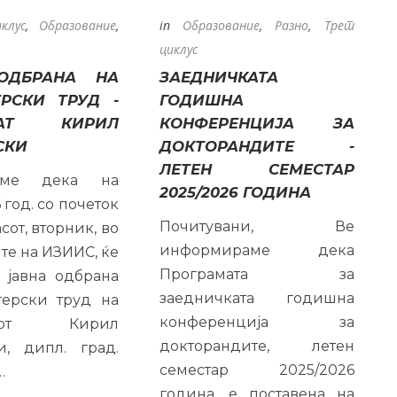
клус
,
Образование
,
in
Образование
,
Разно
,
Трет
циклус
ОДБРАНА НА
ЗАЕДНИЧКАТА
РСКИ ТРУД -
ГОДИШНА
ДАТ КИРИЛ
КОНФЕРЕНЦИЈА ЗА
СКИ
ДОКТОРАНДИТЕ -
ЛЕТЕН СЕМЕСТАР
ваме дека на
2025/2026 ГОДИНА
 год. со почеток
Почитувани, Ве
асот, вторник, во
информираме дека
е на ИЗИИС, ќе
Програмата за
 јавна одбрана
заедничката годишна
терски труд на
конференција за
атот Кирил
докторандите, летен
и, дипл. град.
семестар 2025/2026
…
година, е поставена на