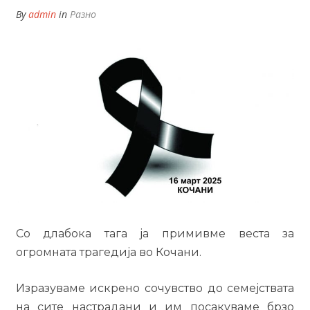
By
admin
in
Разно
Со длабока тага ја примивме веста за
огромната трагедија во Кочани.
Изразуваме искрено сочувство до семејствата
на сите настрадани и им посакуваме брзо