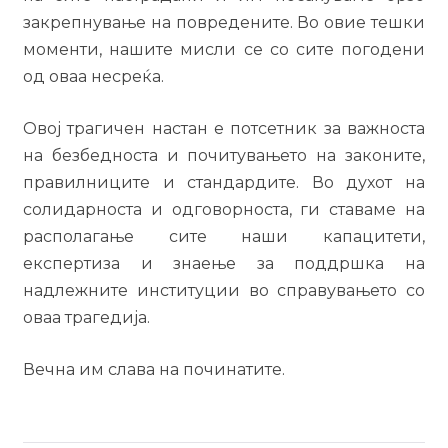
закрепнување на повредените. Во овие тешки
моменти, нашите мисли се со сите погодени
од оваа несреќа.
Овој трагичен настан е потсетник за важноста
на безбедноста и почитувањето на законите,
правилниците и стандардите. Во духот на
солидарноста и одговорноста, ги ставаме на
располагање сите наши капацитети,
експертиза и знаење за поддршка на
надлежните институции во справувањето со
оваа трагедија.
Вечна им слава на починатите.