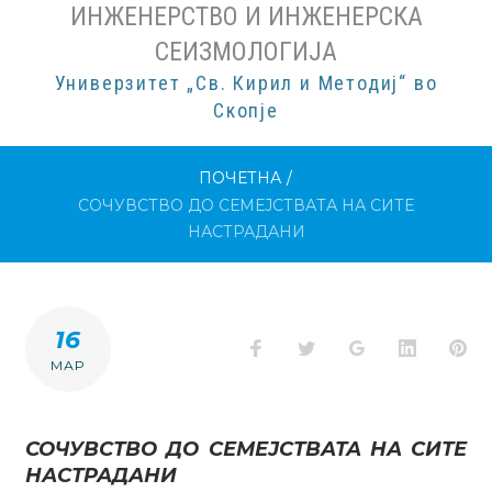
ИНЖЕНЕРСТВО И ИНЖЕНЕРСКА
СЕИЗМОЛОГИЈА
Универзитет „Св. Кирил и Методиј“ во
Скопје
ПОЧЕТНА
/
СОЧУВСТВО ДО СЕМЕЈСТВАТА НА СИТЕ
НАСТРАДАНИ
16
Facebook
Twitter
Google+
LinkedI
Pi
МАР
СОЧУВСТВО ДО СЕМЕЈСТВАТА НА СИТЕ
НАСТРАДАНИ