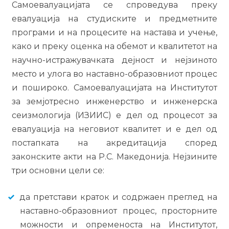
Самоевалуацијата се спроведува преку
евалуација на студиските и предметните
програми и на процесите на настава и учење,
како и преку оценка на обемот и квалитетот на
научно-истражувачката дејност и нејзиното
место и улога во наставно-образовниот процес
и пошироко. Самоевалуацијата на Институтот
за земјотресно инженерство и инженерска
сеизмологија (ИЗИИС) е дел од процесот за
евалуација на неговиот квалитет и е дел од
постапката на акредитација според
законските акти на Р.С. Македонија. Нејзините
три основни цели се:
да претстави краток и содржаен преглед на
наставно-образовниот процес, просторните
можности и опременоста на Институтот,