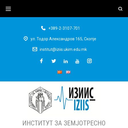
+389-2-3107-701
ул. Тодор Александров 165, Скопје
institut@iziis.ukim.edu.mk
ИНСТИТУТ ЗА ЗЕМЈОТРЕСНО