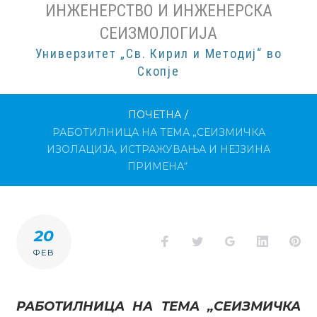
ИНЖЕНЕРСТВО И ИНЖЕНЕРСКА
СЕИЗМОЛОГИЈА
Универзитет „Св. Кирил и Методиј“ во
Скопје
ПОЧЕТНА
/
РАБОТИЛНИЦА НА ТЕМА „СЕИЗМИЧКА
ИЗОЛАЦИЈА, ИСТРАЖУВАЊА И НЕЈЗИНА
ПРИМЕНА“
20
Facebook
Twitter
Google+
LinkedI
Pi
ФЕВ
РАБОТИЛНИЦА НА ТЕМА „СЕИЗМИЧКА