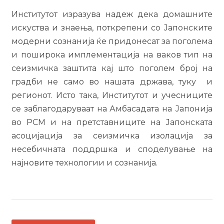
Институтот изразува надеж дека домашните
искуства и знаења, поткрепени со Јапонските
модерни сознанија ќе придонесат за поголема
и поширока имплементација на ваков тип на
сеизмичка заштита кај што поголем број на
градби не само во нашата држава, туку и
регионот. Исто така, Институтот и учесниците
се заблагодаруваат на Амбасадата на Јапонија
во РСМ и на претставниците на Јапонската
асоцијација за сеизмичка изолација за
несебичната поддршка и споделување на
најновите технологии и сознанија.