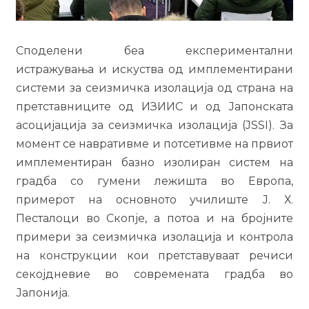
Споделени беа експериментални
истражувања и искуства од имплементирани
системи за сеизмичка изолација од страна на
претставниците од ИЗИИС и од Јапонската
асоцијација за сеизмичка изолација (JSSI). За
момент се навративме и потсетивме на првиот
имплементиран базно изолиран систем на
градба со гумени лежишта во Европа,
примерот на основното училиште Ј. Х.
Песталоци во Скопје, а потоа и на бројните
примери за сеизмичка изолација и контрола
на конструкции кои претставуваат речиси
секојдневие во современата градба во
Јапонија.