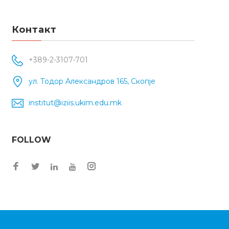
Контакт
+389-2-3107-701
ул. Тодор Александров 165, Скопје
institut@iziis.ukim.edu.mk
FOLLOW
Facebook
Twitter
Instagram
LinkedIn
YouTube