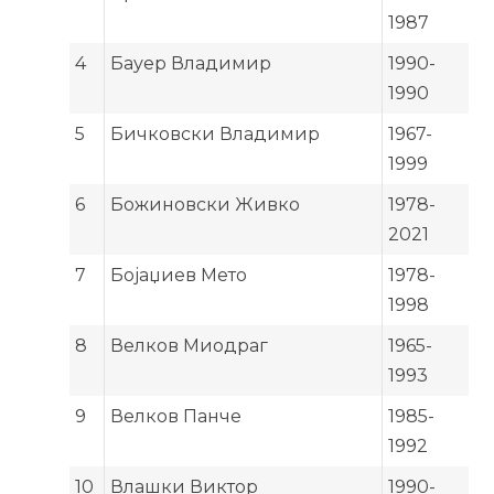
1987
4
Бауер Владимир
1990-
1990
5
Бичковски Владимир
1967-
1999
6
Божиновски Живко
1978-
2021
7
Бојаџиев Мето
1978-
1998
8
Велков Миодраг
1965-
1993
9
Велков Панче
1985-
1992
10
Влашки Виктор
1990-