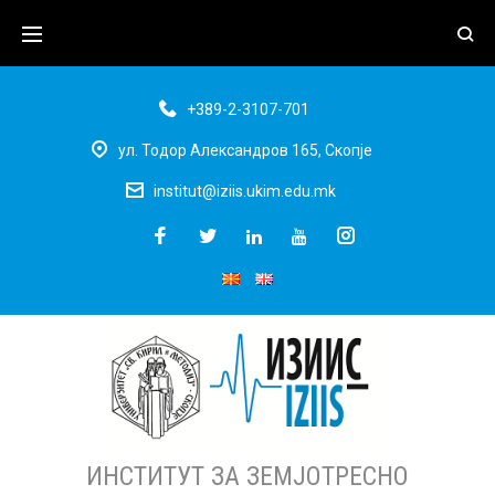
+389-2-3107-701
ул. Тодор Александров 165, Скопје
institut@iziis.ukim.edu.mk
ИНСТИТУТ ЗА ЗЕМЈОТРЕСНО