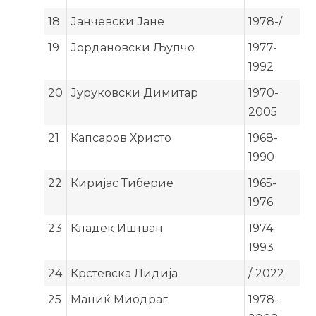
18
Јанчевски Јане
1978-/
19
Јордановски Љупчо
1977-
1992
20
Јуруковски Димитар
1970-
2005
21
Капсаров Христо
1968-
1990
22
Киријас Тиберие
1965-
1976
23
Кладек Иштван
1974-
1993
24
Крстевска Лидија
/-2022
25
Маниќ Миодраг
1978-