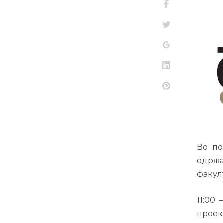
Facebook
Twitter
Google+
LinkedIn
Pinterest
Во по
одржа
факул
11:00
проек