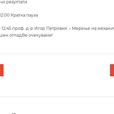
ни резултати
– 12:00 Кратка пауза
 – 12:45 проф. д-р Игор Петровиќ – Мерење на механ
шен отпадВе очекуваме!
ГАЦИЈА
С