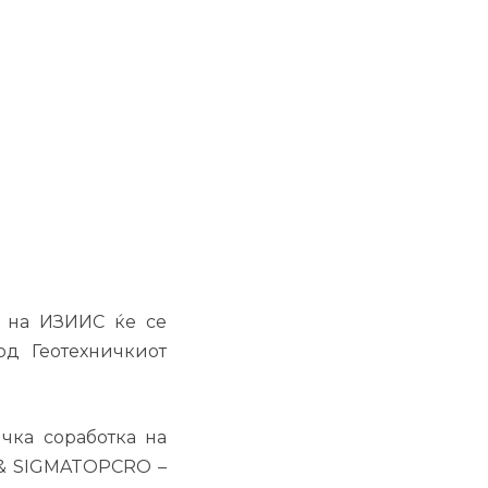
а на ИЗИИС ќе се
д Геотехничкиот
ичка соработка на
O & SIGMATOPCRO –