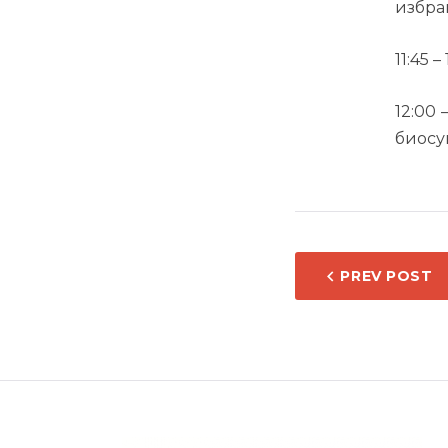
избра
11:45 
12:00
биосу
НАВИ
PREV POST
НА
НАПИ