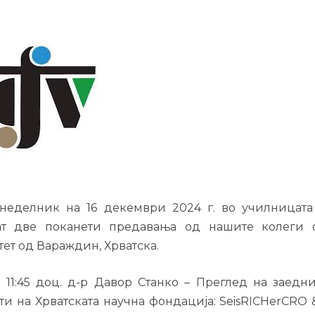
неделник на 16 декември 2024 г. во училницат
т две поканети предавања од нашите колеги о
тет од Вараждин, Хрватска.
 – 11:45 доц. д-р Давор Станко – Преглед на заедн
ти на Хрватската научна фондација: SeisRICHerCR