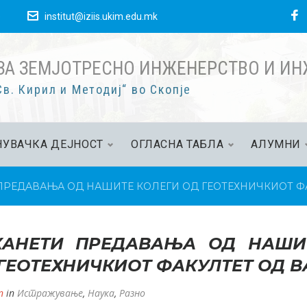
F
е
institut@iziis.ukim.edu.mk
ЗА ЗЕМЈОТРЕСНО ИНЖЕНЕРСТВО И И
в. Кирил и Методиј“ во Скопје
УВАЧКА ДЕЈНОСТ
ОГЛАСНА ТАБЛА
АЛУМНИ
ПРЕДАВАЊА ОД НАШИТЕ КОЛЕГИ ОД ГЕОТЕХНИЧКИОТ Ф
КАНЕТИ ПРЕДАВАЊА ОД НАШИ
ГЕОТЕХНИЧКИОТ ФАКУЛТЕТ ОД 
n
in
Истражување
,
Наука
,
Разно