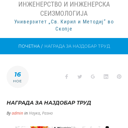
ИНЖЕНЕРСТВО И ИНЖЕНЕРСКА
СЕИЗМОЛОГИЈА
Универзитет „Св. Кирил и Методиј“ во
Скопје
ПОЧЕТНА
/
НАГРАДА ЗА НАЈДОБАР ТРУД
16
Facebook
Twitter
Google+
LinkedI
Pi
НОЕ
НАГРАДА ЗА НАЈДОБАР ТРУД
By
admin
in
Наука
,
Разно