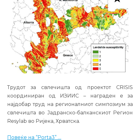
Трудот за свлечишта од проектот CRISIS
координиран од ИЗИИС – награден е за
најдобар труд на регионалниот симпозиум за
свлечишта во Јадранско-балканскиот Регион
Resylab во Ријека, Хрватска.
Повеќе на “Porta3” …