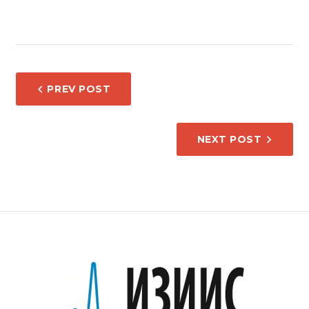
НАВИГАЦИЈА
PREV POST
НА
НАПИС
NEXT POST