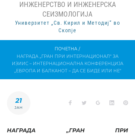
ИНЖЕНЕРСТВО И ИНЖЕНЕРСКА
СЕИЗМОЛОГИЈА
Универзитет „Св. Кирил и Методиј“ во
Скопје
ПОЧЕТНА
/
НАГРАДА „ГРАН ПРИ ИНТЕРНАЦИОНАЛ“ ЗА
ИЗИИС – ИНТЕРНАЦИОНАЛНА КОНФЕРЕНЦИЈА
„ЕВРОПА И БАЛКАНОТ – ДА СЕ БИДЕ ИЛИ НЕ“
21
Facebook
Twitter
Google+
LinkedI
Pi
ЈАН
НАГРАДА „ГРАН ПРИ