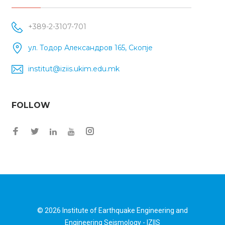
+389-2-3107-701
ул. Тодор Александров 165, Скопје
institut@iziis.ukim.edu.mk
FOLLOW
Facebook
Twitter
Instagram
LinkedIn
YouTube
© 2026
Institute of Earthquake Engineering and
Engineering Seismology - IZIIS