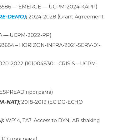
1193586 — EMERGE — UCPM-2024-KAPP)
TURE-DEMO)
;
2024-2028 (Grant Agreement
SRA — UCPM-2022-PP)
058684 – HORIZON-INFRA-2021-SERV-01-
2020-2022 (101004830 – CRISIS – UCPM-
IDESPREAD програма)
FRA-NAT)
; 2018-2019 (EC DG-ECHO
A):
WP14, TA7: Access to DYNLAB shaking
(FP7 програма)