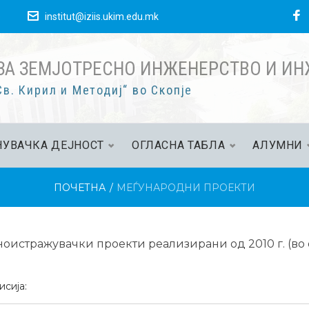
е
institut@iziis.ukim.edu.mk
ЗА ЗЕМЈОТРЕСНО ИНЖЕНЕРСТВО И И
в. Кирил и Методиј“ во Скопје
УВАЧКА ДЕЈНОСТ
ОГЛАСНА ТАБЛА
АЛУМНИ
ПОЧЕТНА
/
МЕЃУНАРОДНИ ПРОЕКТИ
истражувачки проекти реализирани од 2010 г. (во о
сија: