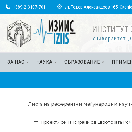
+389-2-3107-701
ул. Тодор Александров 165, Скопј
ИНСТИТУТ 
Универзитет „С
ЗА НАС
НАУКА
ОБРАЗОВАНИЕ
ПРИМЕН
Листа на референтни меѓународни научно
Проекти финансирани од Европската Коми