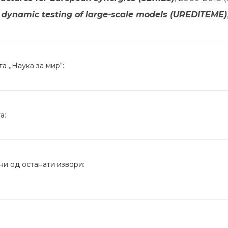
 dynamic testing of large-scale models (UREDITEME)
 „Наука за мир“:
а:
и од останати извори: