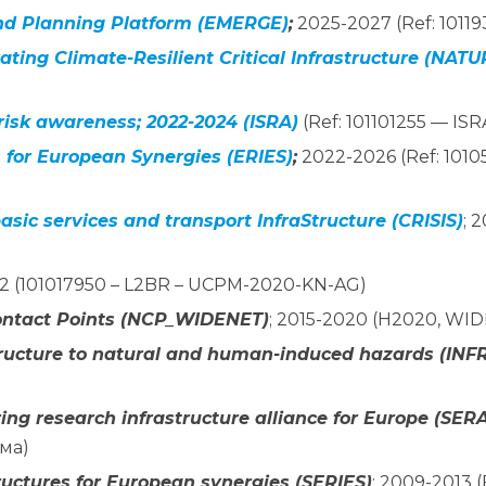
and Planning Platform (EMERGE)
;
2025-2027 (Ref: 10
ating Climate-Resilient Critical Infrastructure (NA
 risk awareness; 2022-2024 (ISRA)
(Ref: 101101255 — I
s for European Synergies
(ERIES)
;
2022-2026 (Ref: 101
ic services and transport InfraStructure (CRISIS)
; 
22 (101017950 – L2BR – UCPM-2020-KN-AG)
Contact Points (NCP_WIDENET)
; 2015-2020 (H2020, W
rastructure to natural and human-induced hazards (IN
g research infrastructure alliance for Europe (SER
ама)
ructures for European synergies (SERIES)
; 2009-2013 