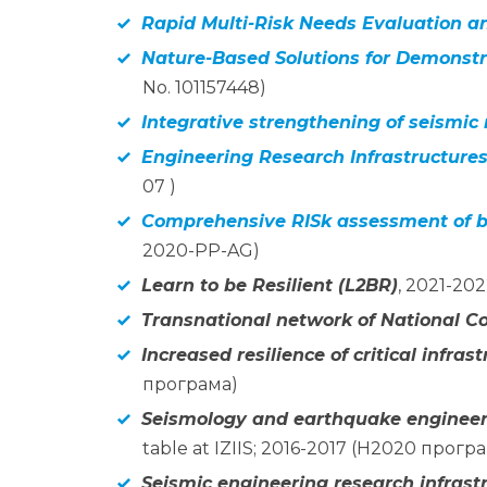
Rapid Multi-Risk Needs Evaluation 
Nature-Based Solutions for Demonstr
No. 101157448)
Integrative strengthening of seismic
Engineering Research Infrastructure
07 )
Comprehensive RISk assessment of bas
2020-PP-AG)
Learn to be Resilient (L2BR)
, 2021-20
Transnational network of National 
Increased resilience of critical inf
програма)
Seismology and earthquake engineerin
table at IZIIS; 2016-2017 (H2020 прогр
Seismic engineering research infrast