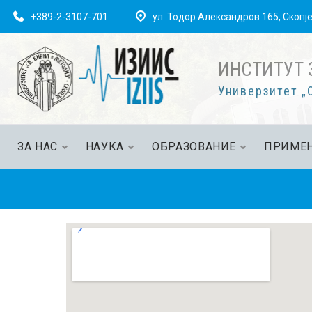
+389-2-3107-701
ул. Тодор Александров 165, Скопј
ИНСТИТУТ 
Универзитет „С
ЗА НАС
НАУКА
ОБРАЗОВАНИЕ
ПРИМЕН