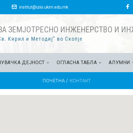
е
institut@iziis.ukim.edu.mk
ЗА ЗЕМЈОТРЕСНО ИНЖЕНЕРСТВО И И
в. Кирил и Методиј“ во Скопје
УВАЧКА ДЕЈНОСТ
ОГЛАСНА ТАБЛА
АЛУМНИ
ПОЧЕТНА
/
КОНТАКТ