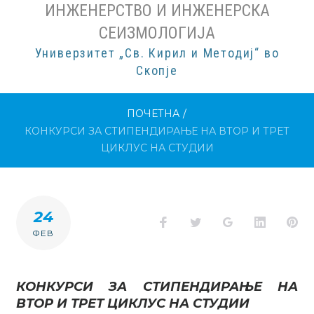
ИНЖЕНЕРСТВО И ИНЖЕНЕРСКА
СЕИЗМОЛОГИЈА
Универзитет „Св. Кирил и Методиј“ во
Скопје
ПОЧЕТНА
/
КОНКУРСИ ЗА СТИПЕНДИРАЊЕ НА ВТОР И ТРЕТ
ЦИКЛУС НА СТУДИИ
24
Facebook
Twitter
Google+
LinkedI
Pi
ФЕВ
КОНКУРСИ ЗА СТИПЕНДИРАЊЕ НА
ВТОР И ТРЕТ ЦИКЛУС НА СТУДИИ