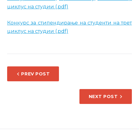
циклус на студии (.pdf)
Конкурс за стипендирање на студенти на трет
циклус на студии (.pdf)
НАВИГАЦИЈА
PREV POST
НА
НАПИС
NEXT POST