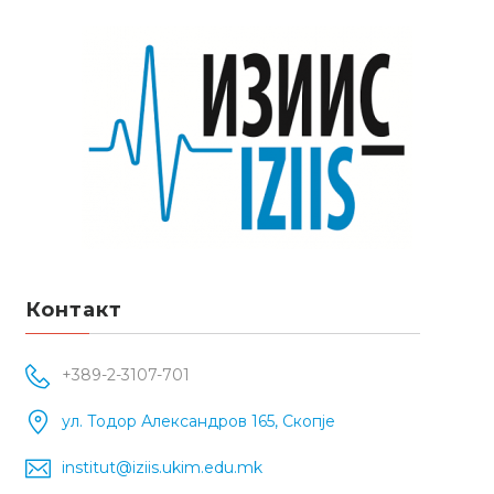
Контакт
+389-2-3107-701
ул. Тодор Александров 165, Скопје
institut@iziis.ukim.edu.mk