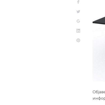
Facebook
Twitter
Google+
LinkedIn
Pinterest
Објав
инфор