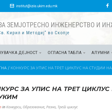
F
е
institut@iziis.ukim.edu.mk
ЗА ЗЕМЈОТРЕСНО ИНЖЕНЕРСТВО И И
в. Кирил и Методиј“ во Скопје
УВАЧКА ДЕЈНОСТ
ОГЛАСНА ТАБЛА
АЛУМНИ
ТНА
/
КОНКУРС ЗА УПИС НА ТРЕТ ЦИКЛУС НА СТУДИИ Н
КУРС ЗА УПИС НА ТРЕТ ЦИКЛУС
УКИМ
n
in
Конкурси
,
Образование
,
Разно
,
Трет циклус