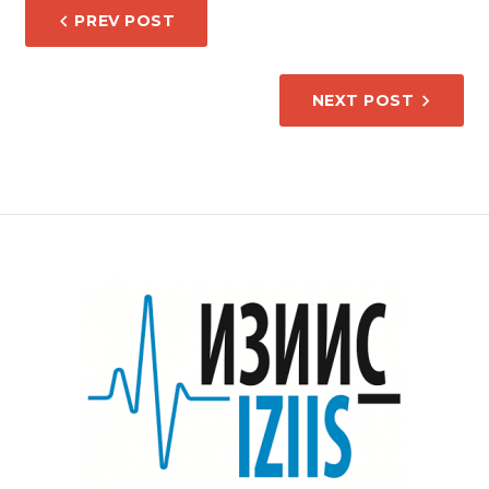
НАВИГАЦИЈА
PREV POST
НА
НАПИС
NEXT POST