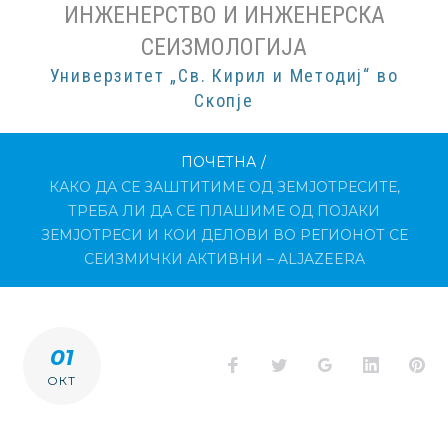
ИНЖЕНЕРСТВО И ИНЖЕНЕРСКА
СЕИЗМОЛОГИЈА
Универзитет „Св. Кирил и Методиј“ во
Скопје
ПОЧЕТНА
/
КАКО ДА СЕ ЗАШТИТИМЕ ОД ЗЕМЈОТРЕСИТЕ,
ТРЕБА ЛИ ДА СЕ ПЛАШИМЕ ОД ПОЈАКИ
ЗЕМЈОТРЕСИ И КОИ ДЕЛОВИ ВО РЕГИОНОТ СЕ
СЕИЗМИЧКИ АКТИВНИ – ALJAZEERA
01
Facebook
Twitter
Google+
LinkedI
Pi
ОКТ