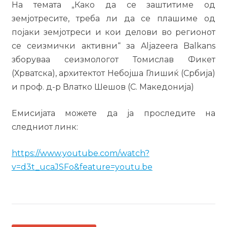
На темата „Како да се заштитиме од
земјотресите, треба ли да се плашиме од
појаки земјотреси и кои делови во регионот
се сеизмички активни“ за Aljazeera Balkans
зборуваа сеизмологот Томислав Фикет
(Хрватска), архитектот Небојша Глишиќ (Србија)
и проф. д-р Влатко Шешов (С. Македонија)
Емисијата можете да ја проследите на
следниот линк:
https://www.youtube.com/watch?
v=d3t_ucaJSFo&feature=youtu.be