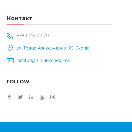
Контакт
+389-2-3107-701
ул. Тодор Александров 165, Скопје
institut@iziis.ukim.edu.mk
FOLLOW
Facebook
Twitter
Instagram
LinkedIn
YouTube