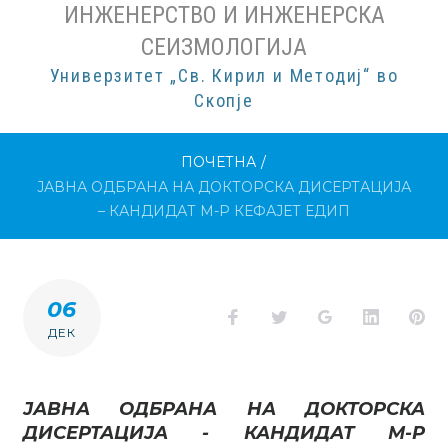
ИНЖЕНЕРСТВО И ИНЖЕНЕРСКА
СЕИЗМОЛОГИЈА
Универзитет „Св. Кирил и Методиј“ во
Скопје
ПОЧЕТНА
/
ЈАВНА ОДБРАНА НА ДОКТОРСКА ДИСЕРТАЦИЈА
– КАНДИДАТ М-Р КЕФАЈЕТ ЕДИП
06
Facebook
Twitter
Google+
LinkedI
Pi
ДЕК
ЈАВНА ОДБРАНА НА ДОКТОРСКА
ДИСЕРТАЦИЈА - КАНДИДАТ М-Р