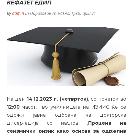
КЕФАЈЕТ ЕДИП
By
admin
in
Образование
,
Разно
,
Трет циклус
На ден
14.12.2023 г. (четврток)
, со почеток во
12:00
часот, во училницата на ИЗИИС ќе се
одржи јавна одбрана на докторска
дисертација со наслов „
Процена на
сеизмички ризик како основа за одржлив