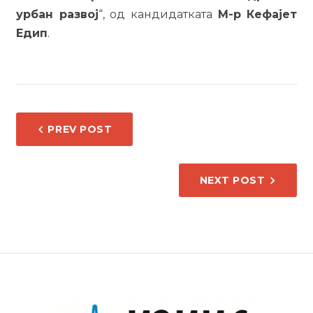
урбан развој
“, од кандидатката
М-р Кефајет
Едип
.
НАВИГАЦИЈА
PREV POST
НА
НАПИС
NEXT POST