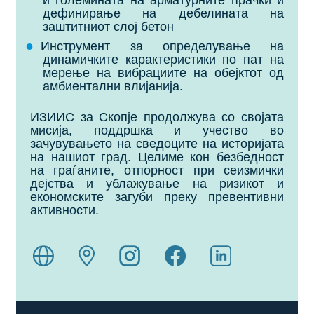
и големината на арматурните прачки и
дефинирање на дебелината на
заштитниот слој бетон
Инструмент за определување на
динамичките карактеристики по пат на
мерење на вибрациите на обејктот од
амбиентални влијанија.
ИЗИИС за Скопје продолжува со својата
мисија, поддршка и учество во
зачувувањето на сведоците на историјата
на нашиот град. Целиме кон безбедност
на граѓаните, отпорност при сеизмички
дејства и ублажување на ризикот и
економските загуби преку превентивни
активности.