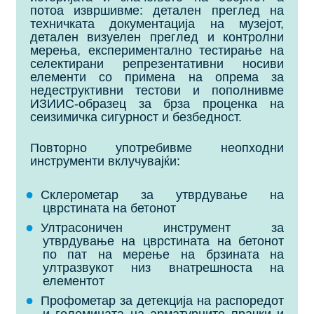
потоа извршивме: детален преглед на
техничката документација на музејот,
детален визуелен преглед и контролни
мерења, експериментално тестирање на
селектирани репрезентативни носиви
елементи со примена на опрема за
недеструктивни тестови и пополнивме
ИЗИИС-образец за брза проценка на
сеизимичка сигурност и безбедност.
Повторно употребивме неопходни
инструменти вклучувајќи:
Склерометар за утврдување на
цврстината на бетонот
Ултрасоничен инструмент за
утврдување на цврстината на бетонот
по пат на мерење на брзината на
ултразвукот низ внатрешноста на
елементот
Профометар за детекција на распоредот