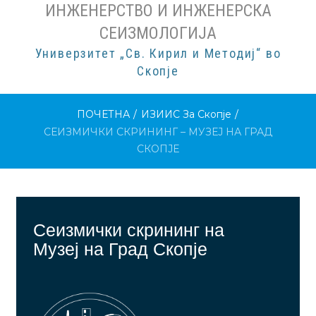
ИНЖЕНЕРСТВО И ИНЖЕНЕРСКА
СЕИЗМОЛОГИЈА
Универзитет „Св. Кирил и Методиј“ во
Скопје
ПОЧЕТНА
/
ИЗИИС За Скопје
/
СЕИЗМИЧКИ СКРИНИНГ – МУЗЕЈ НА ГРАД
СКОПЈЕ
СЕИЗМИЧКИ
Сеизмички скрининг на
СКРИНИНГ
Музеј на Град Скопје
-
МУЗЕЈ