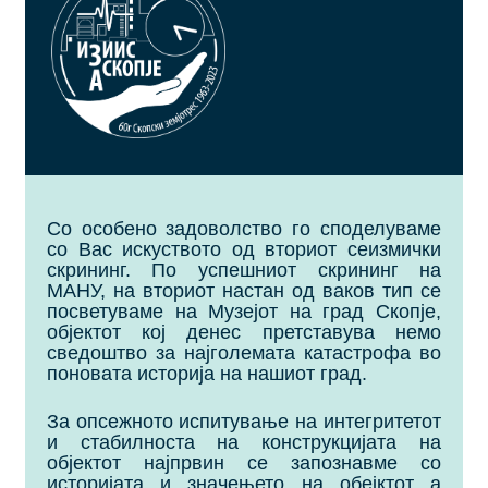
НА
ГРАД
СКОПЈЕ
Со особено задоволство го споделуваме
со Вас искуството од вториот сеизмички
скрининг. По успешниот скрининг на
МАНУ, на вториот настан од ваков тип се
посветуваме на Музејот на град Скопје,
објектот кој денес претставува немо
сведоштво за најголемата катастрофа во
поновата историја на нашиот град.
За опсежното испитување на интегритетот
и стабилноста на конструкцијата на
објектот најпрвин се запознавме со
историјата и значењето на обејктот а