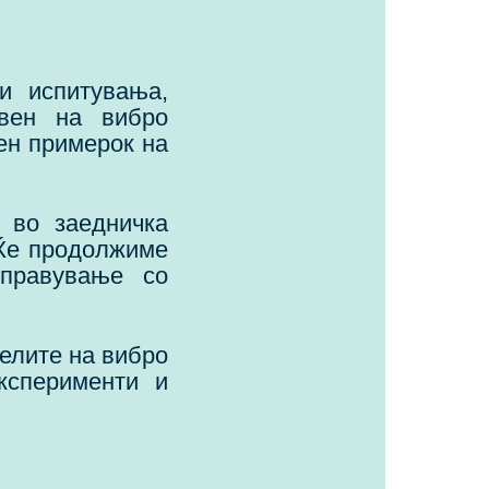
и испитувања,
авен на вибро
ен примерок на
 во заедничка
 Ќе продолжиме
справување со
елите на вибро
ксперименти и