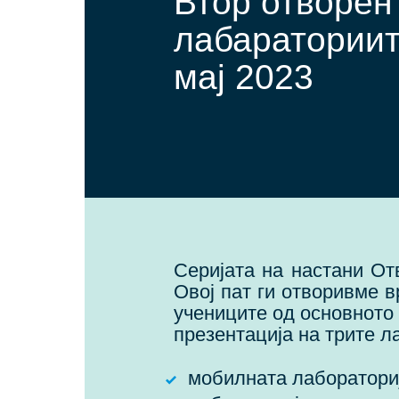
ДЕНОВИ
Втор отворен
лабараториит
30
мај 2023
МАЈ
Серијата на настани О
Овој пат ги отворивме 
учениците од основното
презентација на трите л
мобилната лаборатор