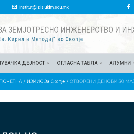
F
е
institut@iziis.ukim.edu.mk
ЗА ЗЕМЈОТРЕСНО ИНЖЕНЕРСТВО И И
в. Кирил и Методиј“ во Скопје
УВАЧКА ДЕЈНОСТ
ОГЛАСНА ТАБЛА
АЛУМНИ
ПОЧЕТНА
/
ИЗИИС За Скопје
/
ОТВОРЕНИ ДЕНОВИ 30 МА
НИ