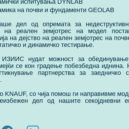
намички испитувања DYNLAB
намика на почви и фундаменти GEOLAB
аше дел од опремата за недеструктивн
о на реален земјотрес на модел пост
ја на дејство на реален земјотрес на почв
татичко и динамичко тестирање.
 ИЗИИС нудат можност за обединување
емејќи се кон градење побезбедна иднина.
тикнување партнерства за заедничко 
.
о KNAUF, со чија помош ги направивме мод
еизбежен дел од нашите секојдневни е