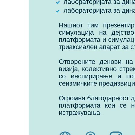
лабораторијата за ди
лабораторијата за ди
Нашиот тим презентир
симулација на дејств
платформата и симулаци
триаксиален апарат за с
Отворените денови на
визија, колективно стр
со инспирирање и пот
сеизмичките предизвици
Огромна благодарност д
платформата кои се н
истражувања.