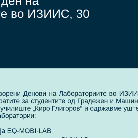
 ден на
е во ИЗИИС, 30
творени Денови на Лабораториите во ИЗИ
вратите за студентите од Градежен и Машин
 училиште „Киро Глигоров“ и одржавме ушт
аборатории:
ија EQ-MOBI-LAB